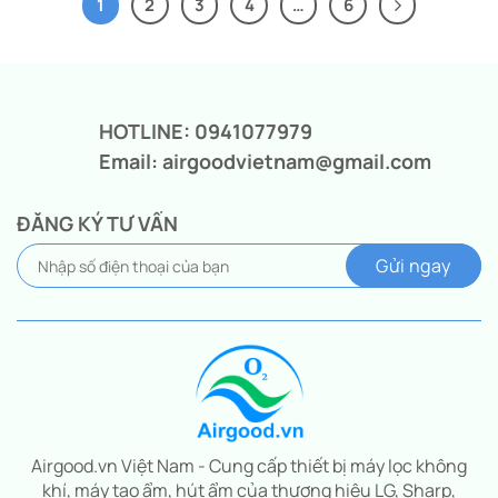
1
2
3
4
…
6
HOTLINE: 0941077979
Email: airgoodvietnam@gmail.com
ĐĂNG KÝ TƯ VẤN
Airgood.vn Việt Nam - Cung cấp thiết bị máy lọc không
khí, máy tạo ẩm, hút ẩm của thương hiệu LG, Sharp,