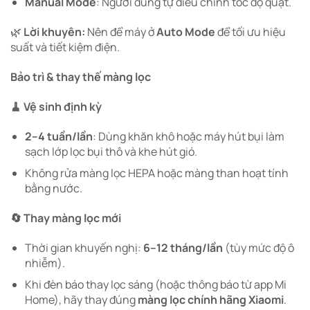
Manual Mode
: Người dùng tự điều chỉnh tốc độ quạt.
🌿
Lời khuyên:
Nên để máy ở
Auto Mode
để tối ưu hiệu
suất và tiết kiệm điện.
Bảo trì & thay thế màng lọc
🧹 Vệ sinh định kỳ
2–4 tuần/lần
: Dùng khăn khô hoặc máy hút bụi làm
sạch lớp lọc bụi thô và khe hút gió.
Không rửa màng lọc HEPA hoặc màng than hoạt tính
bằng nước.
🔄 Thay màng lọc mới
Thời gian khuyến nghị:
6–12 tháng/lần
(tùy mức độ ô
nhiễm).
Khi đèn báo thay lọc sáng (hoặc thông báo từ app Mi
Home), hãy thay đúng
màng lọc chính hãng Xiaomi
.