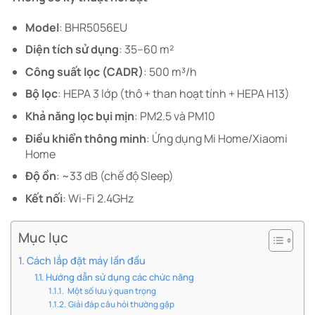
Model
: BHR5056EU
Diện tích sử dụng
: 35–60 m²
Công suất lọc (CADR)
: 500 m³/h
Bộ lọc
: HEPA 3 lớp (thô + than hoạt tính + HEPA H13)
Khả năng lọc bụi mịn
: PM2.5 và PM10
Điều khiển thông minh
: Ứng dụng Mi Home/Xiaomi
Home
Độ ồn
: ~33 dB (chế độ Sleep)
Kết nối
: Wi-Fi 2.4GHz
Mục lục
Cách lắp đặt máy lần đầu
Hướng dẫn sử dụng các chức năng
Một số lưu ý quan trọng
Giải đáp câu hỏi thường gặp