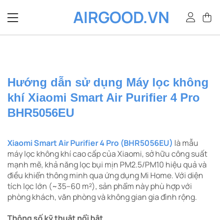
Bỏ
AIRGOOD.VN
qua
nội
dung
Hướng dẫn sử dụng Máy lọc không
khí Xiaomi Smart Air Purifier 4 Pro
BHR5056EU
Xiaomi Smart Air Purifier 4 Pro (BHR5056EU)
là mẫu
máy lọc không khí cao cấp của Xiaomi, sở hữu công suất
mạnh mẽ, khả năng lọc bụi mịn PM2.5/PM10 hiệu quả và
điều khiển thông minh qua ứng dụng Mi Home. Với diện
tích lọc lớn (~35–60 m²), sản phẩm này phù hợp với
phòng khách, văn phòng và không gian gia đình rộng.
Thông số kỹ thuật nổi bật