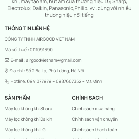
khí, máy tạo ẩm, hút ẩm của thương hiệu LG, Sharp,
Electrolux, Daikin, Panasonic,Philip..vv.. cùng với nhiều
thương hiệu nổi tiếng.
THÔNG TIN LIÊN HỆ
CÔNG TY TNHH AIRGOOD VIET NAM
Mã số thuế : 0111091690
E-mail : airgoodvietnam@gmail.com
Địa chỉ : Số 2 Ba La, Phú Lương, Hà Nội
Hotline: 0941077979 – 0987607352 – Ms Minh
SẢN PHẨM
CHÍNH SÁCH
Máy lọc không khí Sharp
Chính sách mua hàng
Máy lọc không khí Daikin
Chính sách vận chuyển
Máy lọc không khí LG
Chính sách thanh toán