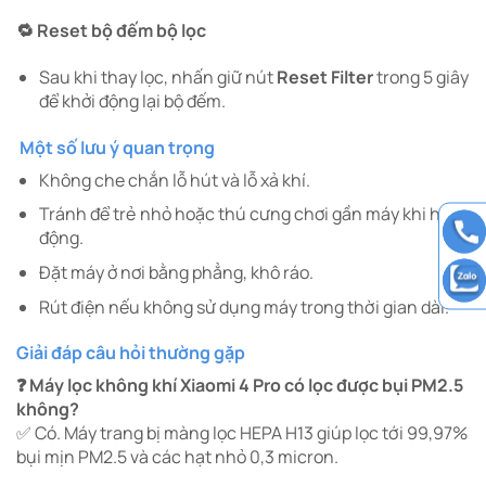
🔁 Reset bộ đếm bộ lọc
Sau khi thay lọc, nhấn giữ nút
Reset Filter
trong 5 giây
để khởi động lại bộ đếm.
Một số lưu ý quan trọng
Không che chắn lỗ hút và lỗ xả khí.
Tránh để trẻ nhỏ hoặc thú cưng chơi gần máy khi hoạt
động.
Đặt máy ở nơi bằng phẳng, khô ráo.
Rút điện nếu không sử dụng máy trong thời gian dài.
Giải đáp câu hỏi thường gặp
❓ Máy lọc không khí Xiaomi 4 Pro có lọc được bụi PM2.5
không?
✅ Có. Máy trang bị màng lọc HEPA H13 giúp lọc tới 99,97%
bụi mịn PM2.5 và các hạt nhỏ 0,3 micron.