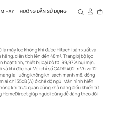
ỆM HAY
HƯỚNG DẪN SỬ DỤNG
 là máy lọc không khí được Hitachi sản xuất và
 hãng, diện tích lên đến 48m². Trang bị bộ lọc
 hoạt tính, thiết bị loại bỏ tới 99,97% bụi mịn,
i và khí độc hại. Với chỉ số CADR 402 m³/h và 12
 mang lại luồng không khí sạch mạnh mẽ, đồng
m ái chỉ 35dB(A) ở chế độ ngủ. Màn hình hiển
không khí trực quan cùng khả năng điều khiển từ
g HomeDirect giúp người dùng dễ dàng theo dõi