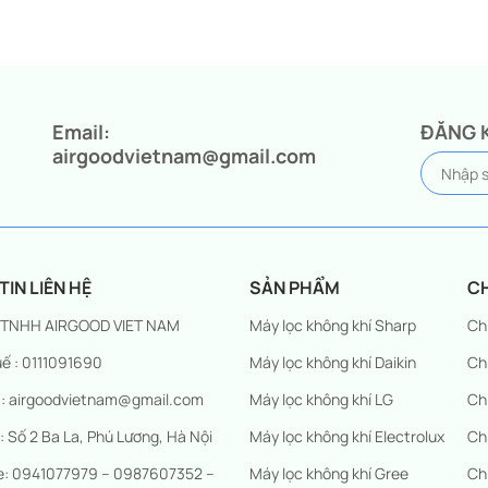
Email:
ĐĂNG 
airgoodvietnam@gmail.com
IN LIÊN HỆ
SẢN PHẨM
C
 TNHH AIRGOOD VIET NAM
Máy lọc không khí Sharp
Ch
ế : 0111091690
Máy lọc không khí Daikin
Ch
 : airgoodvietnam@gmail.com
Máy lọc không khí LG
Ch
 : Số 2 Ba La, Phú Lương, Hà Nội
Máy lọc không khí Electrolux
Ch
ne: 0941077979 – 0987607352 –
Máy lọc không khí Gree
Ch