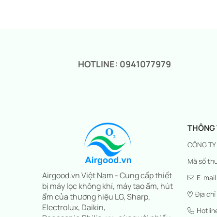
gốc
hiện
là:
tại
5.990.000₫.
là:
4.550.000₫.
HOTLINE: 0941077979
THÔNG T
CÔNG TY
Mã số thu
Airgood.vn Việt Nam - Cung cấp thiết
E-mail
bị máy lọc không khí, máy tạo ẩm, hút
Địa chỉ
ẩm của thương hiệu LG, Sharp,
Electrolux, Daikin,
Hotli