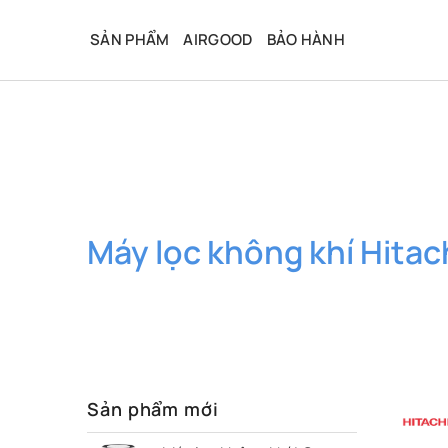
Bỏ
qua
SẢN PHẨM
AIRGOOD
BẢO HÀNH
nội
dung
Máy lọc không khí Hitac
Sản phẩm mới