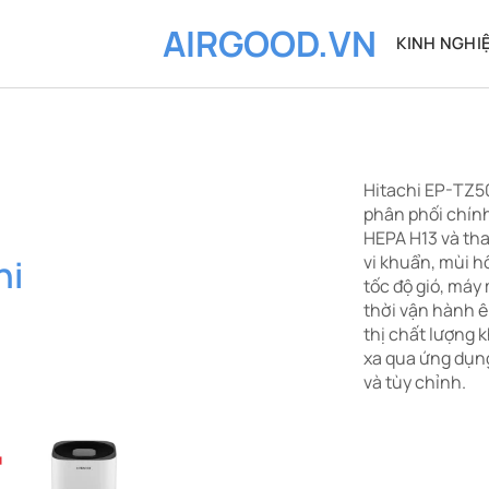
AIRGOOD.VN
KINH NGHI
Hitachi EP-TZ50
phân phối chính
HEPA H13 và than
vi khuẩn, mùi hô
hi
tốc độ gió, máy
thời vận hành ê
thị chất lượng 
xa qua ứng dụn
và tùy chỉnh.