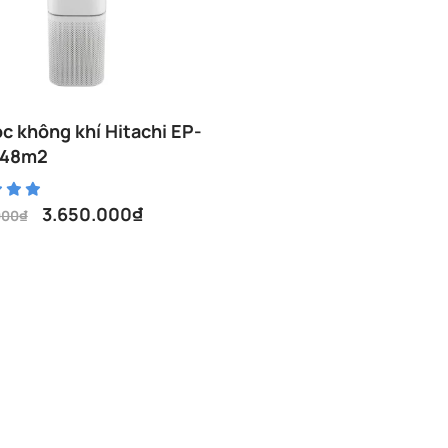
ọc không khí Hitachi EP-
 48m2
3.650.000
₫
000
₫
00₫.
00₫.