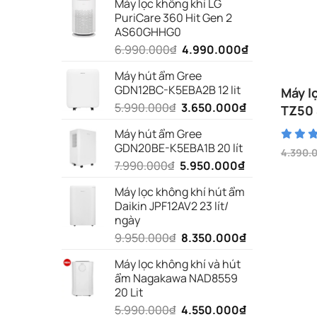
Máy lọc không khí LG
PuriCare 360 Hit Gen 2
AS60GHHG0
Giá
Giá
6.990.000
₫
4.990.000
₫
gốc
hiện
Máy hút ẩm Gree
là:
tại
GDN12BC-K5EBA2B 12 lit
Máy l
6.990.000₫.
là:
Giá
Giá
5.990.000
₫
3.650.000
₫
4.990.000₫.
TZ50
gốc
hiện
Máy hút ẩm Gree
là:
tại
GDN20BE-K5EBA1B 20 lít
5.990.000₫.
là:
4.390.
Giá
Giá
Giá
Giá
7.990.000
₫
5.950.000
₫
3.650.000₫.
gốc
hiện
gốc
hiện
là:
tại
Máy lọc không khí hút ẩm
4.390.0
là:
là:
tại
3.650.0
Daikin JPF12AV2 23 lít/
7.990.000₫.
là:
ngày
5.950.000₫.
Giá
Giá
9.950.000
₫
8.350.000
₫
gốc
hiện
Máy lọc không khí và hút
là:
tại
ẩm Nagakawa NAD8559
9.950.000₫.
là:
20 Lit
8.350.000₫.
Giá
Giá
5.990.000
₫
4.550.000
₫