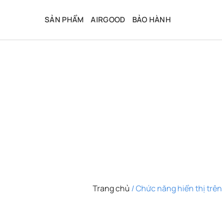
Bỏ
qua
SẢN PHẨM
AIRGOOD
BẢO HÀNH
nội
dung
Trang chủ
/
Chức năng hiển thị trên