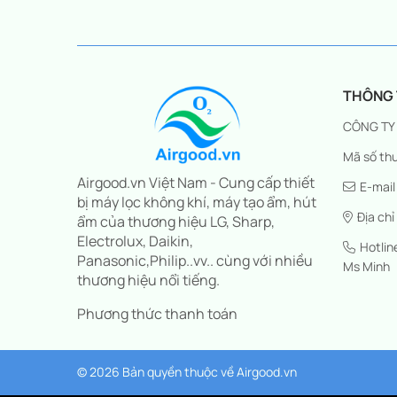
THÔNG T
CÔNG TY
Mã số thu
Airgood.vn Việt Nam - Cung cấp thiết
E-mail
bị máy lọc không khí, máy tạo ẩm, hút
Địa chỉ
ẩm của thương hiệu LG, Sharp,
Electrolux, Daikin,
Hotli
Panasonic,Philip..vv.. cùng với nhiều
Ms Minh
thương hiệu nổi tiếng.
Phương thức thanh toán
© 2026 Bản quyền thuộc về
Airgood.vn