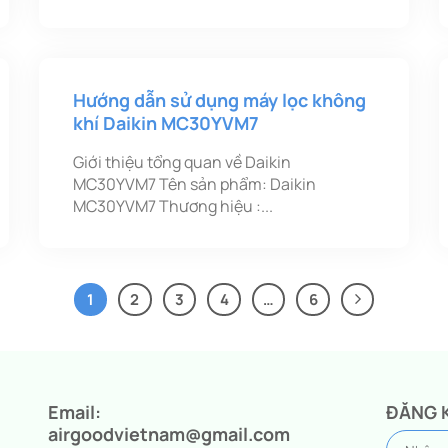
Hướng dẫn sử dụng máy lọc không
khí Daikin MC30YVM7
Giới thiệu tổng quan về Daikin
MC30YVM7 Tên sản phẩm: Daikin
MC30YVM7 Thương hiệu :...
1
2
3
4
…
6
Email:
ĐĂNG 
airgoodvietnam@gmail.com