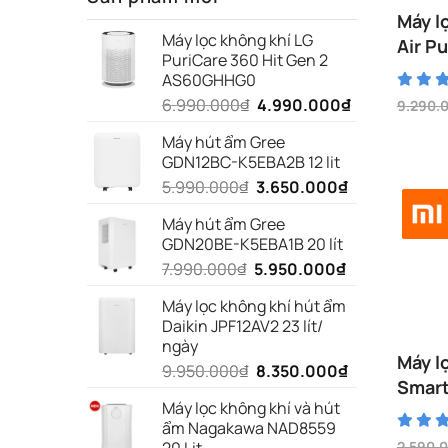
Máy l
Máy lọc không khí LG
Air P
PuriCare 360 Hit Gen 2
AS60GHHG0
Giá
Giá
6.990.000
₫
4.990.000
₫
9.290.
Giá
Giá
gốc
hiện
gốc
hiện
Máy hút ẩm Gree
là:
tại
là:
tại
GDN12BC-K5EBA2B 12 lit
9.290.
là:
6.990.000₫.
là:
6.790.0
Giá
Giá
5.990.000
₫
3.650.000
₫
4.990.000₫.
gốc
hiện
Máy hút ẩm Gree
là:
tại
GDN20BE-K5EBA1B 20 lít
5.990.000₫.
là:
Giá
Giá
7.990.000
₫
5.950.000
₫
3.650.000₫.
gốc
hiện
Máy lọc không khí hút ẩm
là:
tại
Daikin JPF12AV2 23 lít/
7.990.000₫.
là:
ngày
5.950.000₫.
Máy l
Giá
Giá
9.950.000
₫
8.350.000
₫
Smart
gốc
hiện
Máy lọc không khí và hút
BHR5
là:
tại
ẩm Nagakawa NAD8559
9.950.000₫.
là:
2.590.