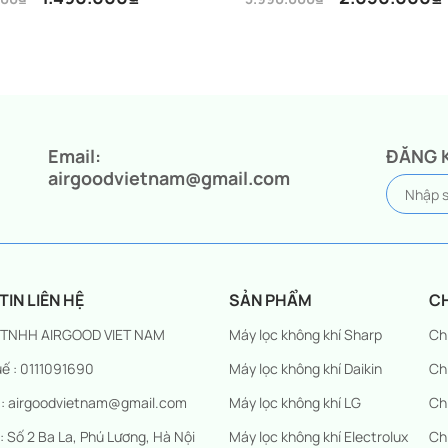
Giá
Giá
gốc
hiện
là:
tại
00₫.
3.990.000₫.
là:
00₫.
2.050.000₫.
Email:
ĐĂNG 
airgoodvietnam@gmail.com
IN LIÊN HỆ
SẢN PHẨM
C
 TNHH AIRGOOD VIET NAM
Máy lọc không khí Sharp
Ch
ế : 0111091690
Máy lọc không khí Daikin
Ch
 : airgoodvietnam@gmail.com
Máy lọc không khí LG
Ch
 : Số 2 Ba La, Phú Lương, Hà Nội
Máy lọc không khí Electrolux
Ch