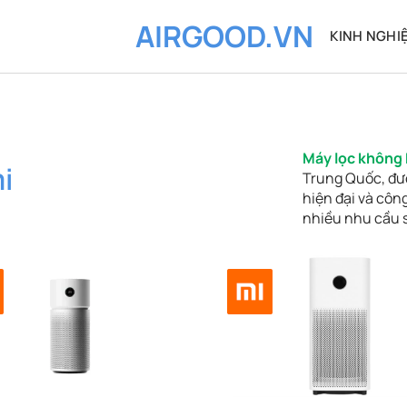
AIRGOOD.VN
KINH NGHI
Máy lọc không 
i
Trung Quốc, đượ
hiện đại và côn
nhiều nhu cầu 