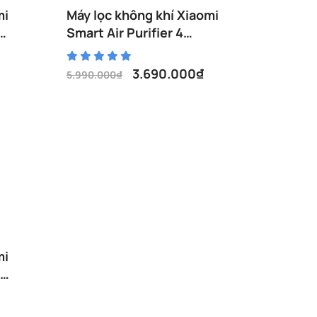
mi
Máy lọc không khí Xiaomi
Smart Air Purifier 4
BHR5096GL
3.690.000
₫
5.990.000
₫
Giá
Giá
gốc
hiện
là:
tại
5.990.000₫.
là:
3.690.000₫.
mi
e