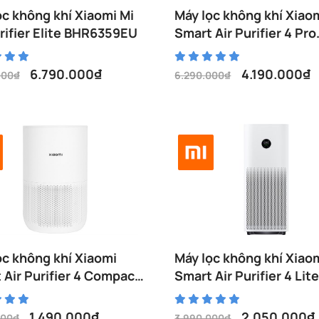
ọc không khí Xiaomi Mi
Máy lọc không khí Xiao
urifier Elite BHR6359EU
Smart Air Purifier 4 Pro
BHR5056EU
6.790.000
₫
4.190.000
₫
000
₫
6.290.000
₫
Giá
Giá
gốc
hiện
là:
tại
000₫.
6.290.000₫.
là:
00₫.
4.190.000₫.
ọc không khí Xiaomi
Máy lọc không khí Xiao
 Air Purifier 4 Compact
Smart Air Purifier 4 Lit
860EU
BHR5274GL
1.490.000
₫
2.050.000
₫
000
₫
3.990.000
₫