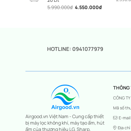
20 Lit
8.350.000₫.
Giá
Giá
Giá
Giá
5.990.000
₫
4.550.000
₫
gốc
hiện
là:
tại
gốc
hiện
2.590.0
là:
là:
tại
1.490.0
5.990.000₫.
là:
4.550.000₫.
HOTLINE: 0941077979
THÔNG T
CÔNG TY
Mã số thu
Airgood.vn Việt Nam - Cung cấp thiết
E-mail
bị máy lọc không khí, máy tạo ẩm, hút
Địa chỉ
ẩm của thương hiệu LG, Sharp,