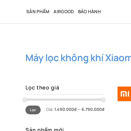
Bỏ
qua
SẢN PHẨM
AIRGOOD
BẢO HÀNH
nội
dung
Máy lọc không khí Xiaom
Lọc theo giá
Giá
Giá
Giá:
1.490.000₫
—
6.790.000₫
Lọc
thấp
cao
nhất
nhất
Sản phẩm mới