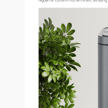
Ngoài ra: Có bình hút ẩm 4.8lit, sử dụn