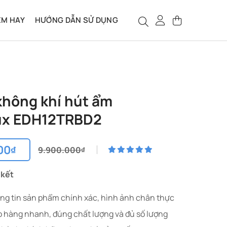
ỆM HAY
HƯỚNG DẪN SỬ DỤNG
không khí hút ẩm
lux EDH12TRBD2
00
₫
9.900.000
₫
 kết
₫.
ng tin sản phẩm chính xác, hình ảnh chân thực
₫.
o hàng nhanh, đúng chất lượng và đủ số lượng