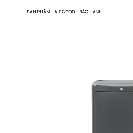
Bỏ
qua
SẢN PHẨM
AIRGOOD
BẢO HÀNH
nội
dung