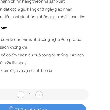
 hành chính hãng theo nhà sản xuất
n đặt cọc & giữ hàng chờ ngày giao nhận
 tiền phải giao hàng, không giao phải hoàn tiền.
 bật
i bỏ vi khuẩn, virus nhờ công nghệ Pureprotect
 sạch không khí
i bỏ độ ẩm cao hiệu quả bằng hệ thống PureZen
ẩm 24 lít/ ngày
 kiệm điện và vận hành bền bỉ
Máy lọc không khí hút ẩm Electrolux EDH12TRB
Thêm giỏ hàng