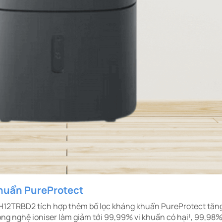
khuẩn PureProtect
DH12TRBD2 tích hợp thêm bổ lọc kháng khuẩn PureProtect tăng
ông nghệ ioniser làm giảm tới 99,99% vi khuẩn có hại¹, 99,98%