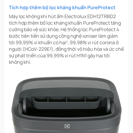
Tích hợp thêm bộ lọc kháng khuẩn PureProtect
Máy lọc không khí hút ẩm Electrolux EDH12TRBD2
tích hợp thêm bổ lọc kháng khuẩn PureProtect tăng
cường bảo vệ sức khỏe, Hệ thống lọc PureProtect 4
bước tiên tiến sử dụng công nghệ ioniser làm giảm
tới 99,99% vi khuẩn có hại¹, 99,98% vi rút corona ở
người (HCoV-229E²), đồng thời vô hiệu hóa và ức chế
sự phát triển của 99,99% vi rút H1N1 gây hại tới
không khí.