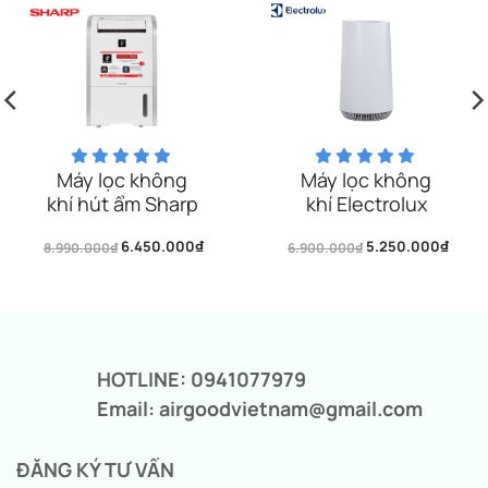
Máy lọc không
Máy lọc không
khí hút ẩm Sharp
khí Electrolux
DW-D20A-W
FA41-402GY
6.450.000
₫
5.250.000
₫
8.990.000
₫
6.900.000
₫
Giá
Giá
Giá
Giá
gốc
hiện
gốc
hiện
là:
tại
là:
tại
8.990.000₫.
là:
6.900.000₫.
là:
6.450.000₫.
5.250.000₫.
HOTLINE: 0941077979
Email: airgoodvietnam@gmail.com
ĐĂNG KÝ TƯ VẤN