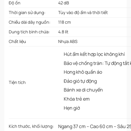
Độ ồn
42 dB
Thời gian sử dụng:
Tùy vào độ ẩm và thời tiết
Chiều dài dây nguồn:
118 cm
Dung tích bình chứa:
4.8 lít
Chất liệu
Nhựa ABS
Hút ẩm kết hợp lọc không khí
Bảo vệ chống tràn: Tự động tắt 
Hong khô quần áo
Đảo gió tự động
Tiện tích
Bánh xe di chuyển
Khóa trẻ em
Hẹn giờ
Ngang 37 cm – Cao 60 cm – Sâu 25
Kích thước, khối lượng: