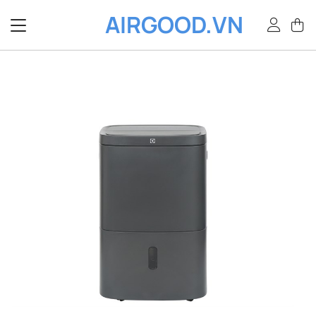
Bỏ
AIRGOOD.VN
qua
nội
dung