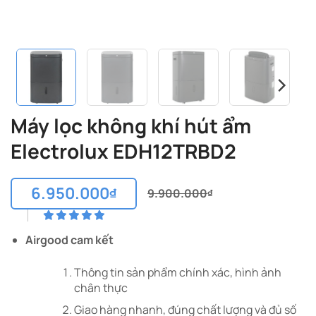
Máy lọc không khí hút ẩm
Electrolux EDH12TRBD2
6.950.000
₫
9.900.000
₫
Giá
Giá
gốc
hiện
là:
tại
Airgood cam kết
9.900.000₫.
là:
6.950.000₫.
Thông tin sản phẩm chính xác, hình ảnh
chân thực
Giao hàng nhanh, đúng chất lượng và đủ số