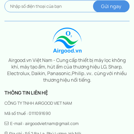
Airgood.vn Việt Nam - Cung cấp thiết bị máy lọc không
khí, máy tạo ẩm, hút ẩm của thương hiệu LG, Sharp,
Electrolux, Daikin, Panasonic,Philip..vv.. cùng với nhiều
thương hiệu nổi tiếng.
THÔNG TIN LIÊN HỆ
CÔNG TY TNHH AIRGOOD VIET NAM
Mã số thuế : 0111091690
E-mail : airgoodvietnam@gmail.com
Địa chỉ : Số 2 Ba La, Phú Lương, Hà Nội