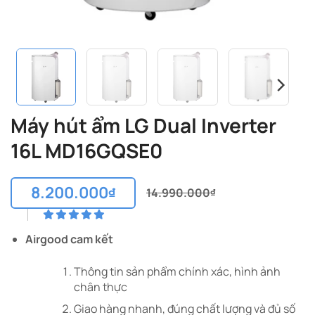
Máy hút ẩm LG Dual Inverter
16L MD16GQSE0
8.200.000
₫
14.990.000
₫
Giá
Giá
gốc
hiện
là:
tại
Airgood cam kết
14.990.000₫.
là:
8.200.000₫.
Thông tin sản phẩm chính xác, hình ảnh
chân thực
Giao hàng nhanh, đúng chất lượng và đủ số