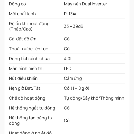
Động cơ
Máy nén Dual Inverter
Môi chất lạnh
R-134a
Độ ồn khi hoạt động
33 – 39dB
(Thấp/Cao)
Cài đặt độ ẩm
Có
Thoát nước liên tục
Có
Dung tích bình chứa
4.0L
Màn hình hiển thị
LED
Nút điều khiển
Cảm ứng
Hẹn giờ Bật/Tắt
Có (1 – 8 giờ)
Chế độ hoạt động
Tự động/Sấy khô/Thông minh
Hệ thống ngắt tự động
Có
Hệ thống tan băng tự
Có
động
Hoạt động ở nhiệt độ