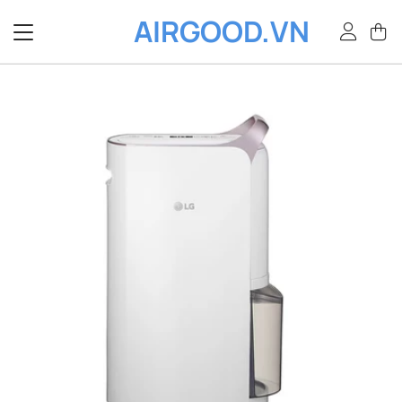
Bỏ
AIRGOOD.VN
qua
nội
dung