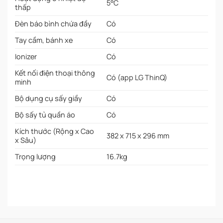
5°C
thấp
Đèn báo bình chứa đầy
Có
Tay cầm, bánh xe
Có
Ionizer
Có
Kết nối điện thoại thông
Có (app LG ThinQ)
minh
Bộ dụng cụ sấy giầy
Có
Bộ sấy tủ quần áo
Có
Kích thước (Rộng x Cao
382 x 715 x 296 mm
x Sâu)
Trọng lượng
16.7kg