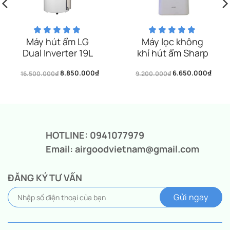
Máy hút ẩm LG
Máy lọc không
Dual Inverter 19L
khí hút ẩm Sharp
MD19GQGE0
DW-E16FA-W
8.850.000
₫
6.650.000
₫
16.500.000
₫
9.200.000
₫
Giá
Giá
Giá
Giá
gốc
hiện
gốc
hiện
là:
tại
là:
tại
16.500.000₫.
là:
9.200.000₫.
là:
8.850.000₫.
6.650.000₫.
HOTLINE: 0941077979
Email: airgoodvietnam@gmail.com
ĐĂNG KÝ TƯ VẤN