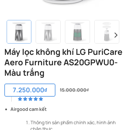
Máy lọc không khí LG PuriCare
Aero Furniture AS20GPWU0-
Màu trắng
7.250.000
₫
15.000.000
₫
Giá
Giá
gốc
hiện
là:
tại
Airgood cam kết
15.000.000₫.
là:
7.250.000₫.
Thông tin sản phẩm chính xác, hình ảnh
chân thực