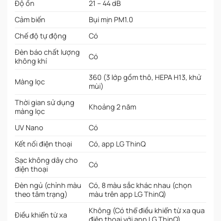
Độ ồn
21 – 44 dB
Cảm biến
Bụi mịn PM1.0
Chế độ tự động
Có
Đèn báo chất lượng
Có
không khí
360 (3 lớp gồm thô, HEPA H13, khử
Màng lọc
mùi)
Thời gian sử dụng
Khoảng 2 năm
màng lọc
UV Nano
Có
Kết nối điện thoại
Có, app LG ThinQ
Sạc không dây cho
Có
điện thoại
Đèn ngủ (chỉnh màu
Có, 8 màu sắc khác nhau (chọn
theo tâm trạng)
màu trên app LG ThinQ)
Không (Có thể điều khiển từ xa qua
Điều khiển từ xa
điện thoại với app LG ThinQ)