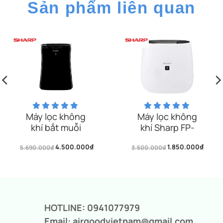
Sản phẩm liên quan
Máy lọc không
Máy lọc không
khí bắt muỗi
khí Sharp FP-
Sharp FP-
J30E-A/B/P
4.500.000
₫
1.850.000
₫
5.690.000
GM50E-B
₫
3.500.000
₫
Giá
Giá
Giá
Giá
gốc
hiện
gốc
hiện
là:
tại
là:
tại
5.690.000₫.
là:
3.500.000₫.
là:
4.500.000₫.
1.850.000₫.
HOTLINE: 0941077979
Email: airgoodvietnam@gmail.com