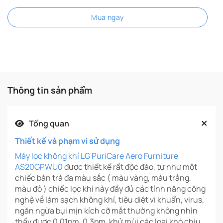
Mua ngay
Thông tin sản phẩm
Tổng quan
Thiết kế và phạm vi sử dụng
Máy lọc không khí LG PuriCare Aero Furniture
AS20GPWU0
được thiết kế rất độc đáo, tự như một
chiếc bàn trà đa màu sắc ( màu vàng, màu trắng,
màu đỏ ) chiếc lọc khí này đầy đủ các tính năng công
nghệ về làm sạch không khí, tiêu diệt vi khuẩn, virus,
ngăn ngừa bụi mịn kích cỡ mắt thường không nhìn
thấy được 0.01pm, 0.3pm, khử mùi các loại khó chịu