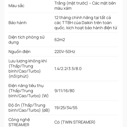
Trắng (mặt trước) – Các mặt bên
Màu sắc
màu xám
12 tháng chính hãng tại tất cả
Bảo hành
các TTBH của Daikin trên toàn
quốc, kích hoạt bảo hành điện tử
Diện tích phòng sử
62m2
dụng
Nguồn điện
220V-50Hz
Lưu lượng không khí
(Thấp/Trung
1.4/2.2/3.5/8.0
bình/Cao/Turbo)
(m3/phút)
Điện năng tiêu thụ
(Thấp/Trung
9/11/16/80
bình/Cao/Turbo) (W)
Độ ồn (Thấp/Trung
19/25/34/55
bình/Cao/Turbo) (dB)
Công nghệ
Có (TWIN STREAMER)
STREAMER