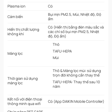
Plasma ion
Có
Bụi mịn PM2.5, Mùi, Nhiệt độ, Độ
Cảm biến
ẩm
Có (Hiển thị bằng đèn màu sắc và
Hiển thị chất lượng
các chỉ số bụi mịn PM2.5, Nhiệt
không khí
độ, Độ ẩm)
Thô
TAFU-HEPA
Màng lọc
Mùi
Thô & Màng lọc mùi: sử dụng
trọn đời không cần thay thế
Thời gian sử dụng
TAFU-HEPA: Thay thế sau 10
màng lọc
năm
Kết nối với điện thoại
Có (App DAIKIN Mobile Controller)
thông minh qua wifi
Chức năng PET CARE