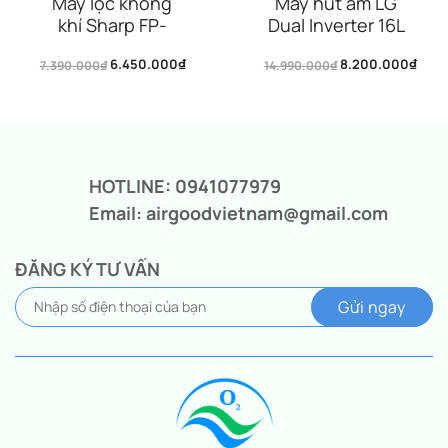
Máy lọc không
Máy hút ẩm LG
khí Sharp FP-
Dual Inverter 16L
J50V-H
MD16GQSE0
6.450.000
₫
8.200.000
₫
7.390.000
₫
14.990.000
₫
Giá
Giá
Giá
Giá
gốc
hiện
gốc
hiện
là:
tại
là:
tại
7.390.000₫.
là:
14.990.000₫.
là:
6.450.000₫.
8.200.000₫.
HOTLINE: 0941077979
Email: airgoodvietnam@gmail.com
ĐĂNG KÝ TƯ VẤN