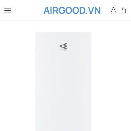
Bỏ
AIRGOOD.VN
qua
nội
dung