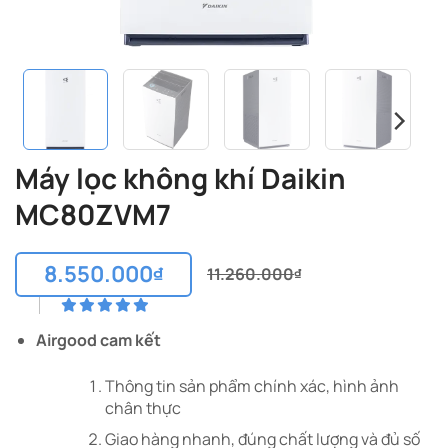
Máy lọc không khí Daikin
MC80ZVM7
8.550.000
₫
11.260.000
₫
Giá
Giá
gốc
hiện
là:
tại
Airgood cam kết
11.260.000₫.
là:
8.550.000₫.
Thông tin sản phẩm chính xác, hình ảnh
chân thực
Giao hàng nhanh, đúng chất lượng và đủ số