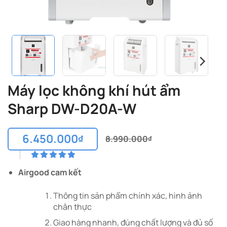
Máy lọc không khí hút ẩm
Sharp DW-D20A-W
6.450.000
₫
8.990.000
₫
Giá
Giá
gốc
hiện
là:
tại
Airgood cam kết
8.990.000₫.
là:
6.450.000₫.
Thông tin sản phẩm chính xác, hình ảnh
chân thực
Giao hàng nhanh, đúng chất lượng và đủ số