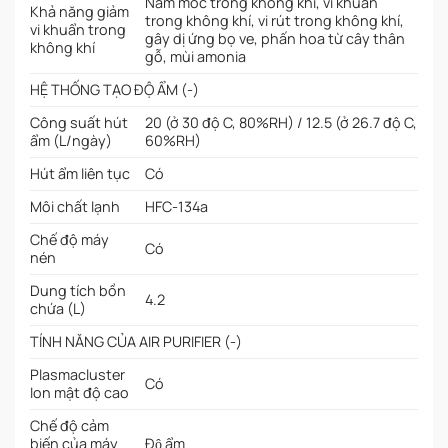
Nấm mốc trong không khí, vi khuẩn
Khả năng giảm
trong không khí, vi rút trong không khí,
vi khuẩn trong
gây dị ứng bọ ve, phấn hoa từ cây thân
không khí
gỗ, mùi amonia
HỆ THỐNG TẠO ĐỘ ẨM (-)
Công suất hút
20 (ở 30 độ C, 80%RH) / 12.5 (ở 26.7 độ C,
ẩm (L/ngày)
60%RH)
Hút ẩm liên tục
Có
Môi chất lạnh
HFC-134a
Chế độ máy
Có
nén
Dung tích bồn
4.2
chứa (L)
TÍNH NĂNG CỦA AIR PURIFIER (-)
Plasmacluster
Có
Ion mật độ cao
Chế độ cảm
biến của máy
Độ ẩm