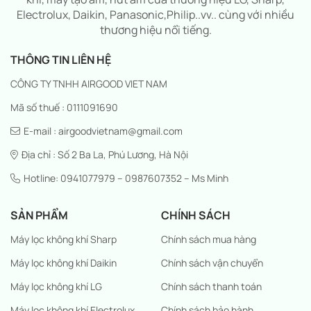
Electrolux, Daikin, Panasonic,Philip..vv.. cùng với nhiều
thương hiệu nổi tiếng.
THÔNG TIN LIÊN HỆ
CÔNG TY TNHH AIRGOOD VIET NAM
Mã số thuế : 0111091690
E-mail : airgoodvietnam@gmail.com
Địa chỉ : Số 2 Ba La, Phú Lương, Hà Nội
Hotline: 0941077979 – 0987607352 – Ms Minh
SẢN PHẨM
CHÍNH SÁCH
Máy lọc không khí Sharp
Chính sách mua hàng
Máy lọc không khí Daikin
Chính sách vận chuyển
Máy lọc không khí LG
Chính sách thanh toán
Máy lọc không khí Electrolux
Chính sách bảo hành