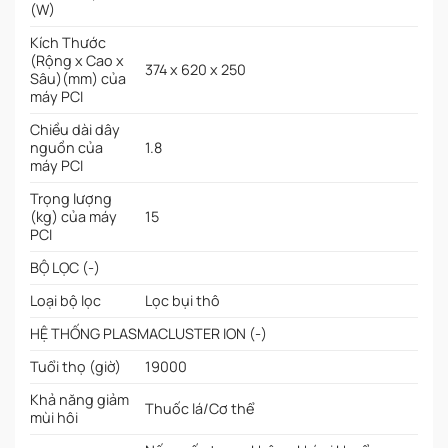
(W)
Kích Thước
(Rộng x Cao x
374 x 620 x 250
Sâu)(mm) của
máy PCI
Chiều dài dây
nguồn của
1.8
máy PCI
Trọng lượng
(kg) của máy
15
PCI
BỘ LỌC (-)
Loại bộ lọc
Lọc bụi thô
HỆ THỐNG PLASMACLUSTER ION (-)
Tuổi thọ (giờ)
19000
Khả năng giảm
Thuốc lá/Cơ thể
mùi hôi