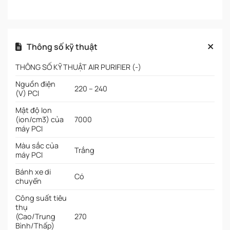
Thông số kỹ thuật
THÔNG SỐ KỸ THUẬT AIR PURIFIER (-)
Nguồn điện
220 – 240
(V) PCI
Mật độ Ion
(ion/cm3) của
7000
máy PCI
Màu sắc của
Trắng
máy PCI
Bánh xe di
Có
chuyển
Công suất tiêu
thụ
(Cao/Trung
270
Bình/Thấp)