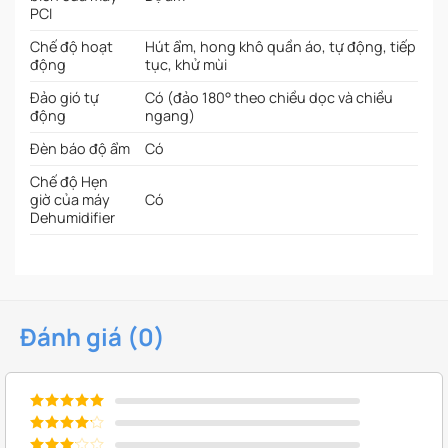
PCI
Chế độ hoạt
Hút ẩm, hong khô quần áo, tự động, tiếp
động
tục, khử mùi
Đảo gió tự
Có (đảo 180° theo chiều dọc và chiều
động
ngang)
Đèn báo độ ẩm
Có
Chế độ Hẹn
giờ của máy
Có
Dehumidifier
Đánh giá (0)
Được xếp
5
hạng
5
Được xếp