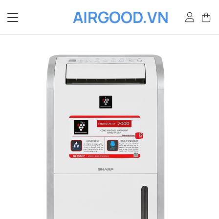
Bỏ
AIRGOOD.VN
qua
nội
dung