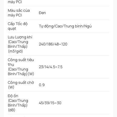
máy PCI
Màu sắc của
Đen
máy PCI
Cấp Tốc độ
Tự động/Cao/Trung bình/Ngủ
quạt
Lưu Lượng khí
(Cao/Trung
240/186/48~120
Bình/Thấp)
(m3/giờ)
Công suất tiêu
thụ
23/14/4.5~7.5
(Cao/Trung
Bình/Thấp)(W)
Công suất chờ
0.9
(W)
Độ ồn
(Cao/Trung
45/39/15~30
Bình/Thấp)
(dB)