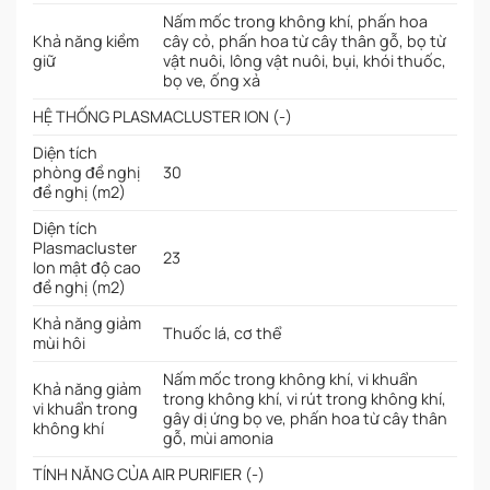
Nấm mốc trong không khí, phấn hoa
Khả năng kiềm
cây cỏ, phấn hoa từ cây thân gỗ, bọ từ
giữ
vật nuôi, lông vật nuôi, bụi, khói thuốc,
bọ ve, ống xả
HỆ THỐNG PLASMACLUSTER ION (-)
Diện tích
phòng đề nghị
30
đề nghị (m2)
Diện tích
Plasmacluster
23
Ion mật độ cao
đề nghị (m2)
Khả năng giảm
Thuốc lá, cơ thể
mùi hôi
Nấm mốc trong không khí, vi khuẩn
Khả năng giảm
trong không khí, vi rút trong không khí,
vi khuẩn trong
gây dị ứng bọ ve, phấn hoa từ cây thân
không khí
gỗ, mùi amonia
TÍNH NĂNG CỦA AIR PURIFIER (-)