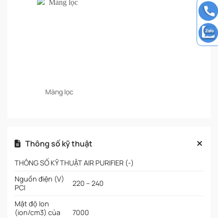
Màng lọc
Thông số kỹ thuật
THÔNG SỐ KỸ THUẬT AIR PURIFIER (-)
Nguồn điện (V)
220 – 240
PCI
Mật độ Ion
(ion/cm3) của
7000