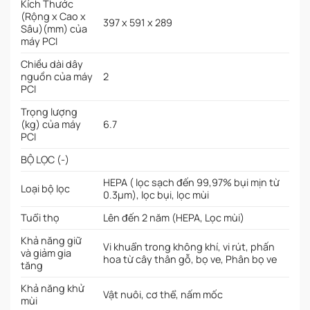
Kích Thước
(Rộng x Cao x
397 x 591 x 289
Sâu)(mm) của
máy PCI
Chiều dài dây
nguồn của máy
2
PCI
Trọng lượng
(kg) của máy
6.7
PCI
BỘ LỌC (-)
HEPA ( lọc sạch đến 99,97% bụi mịn từ
Loại bộ lọc
0.3µm), lọc bụi, lọc mùi
Tuổi thọ
Lên đến 2 năm (HEPA, Lọc mùi)
Khả năng giữ
Vi khuẩn trong không khí, vi rút, phấn
và giảm gia
hoa từ cây thân gỗ, bọ ve, Phân bọ ve
tăng
Khả năng khử
Vật nuôi, cơ thể, nấm mốc
mùi