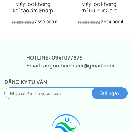
Máy lọc không
Máy lọc không
khí tạo ẩm Sharp
khí LG PuriCare
KI-N50V-W/H
Aero Furniture
7.590.000
₫
7.250.000
₫
10.990.000
₫
15.000.000
AS20GPYU0-
₫
Giá
Giá
Giá
Giá
Màu vàng
gốc
hiện
gốc
hiện
là:
tại
là:
tại
10.990.000₫.
là:
15.000.000₫.
là:
7.590.000₫.
7.250.000₫.
HOTLINE: 0941077979
Email: airgoodvietnam@gmail.com
ĐĂNG KÝ TƯ VẤN