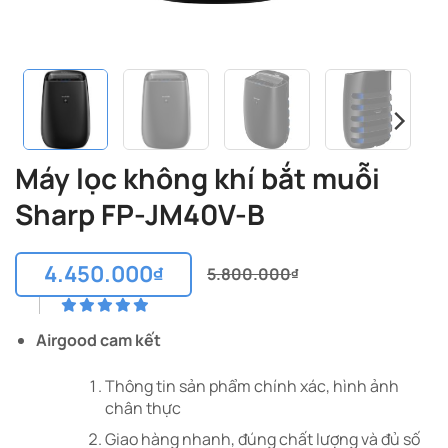
Máy lọc không khí bắt muỗi
Sharp FP-JM40V-B
4.450.000
₫
5.800.000
₫
Giá
Giá
gốc
hiện
là:
tại
Airgood cam kết
5.800.000₫.
là:
4.450.000₫.
Thông tin sản phẩm chính xác, hình ảnh
chân thực
Giao hàng nhanh, đúng chất lượng và đủ số