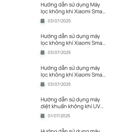
Hướng dẫn sử dụng Máy
lọc không khí Xiaomi Smart
Air Purifier 4 Pro
03/07/2025
BHR5056EU
Hướng dẫn sử dụng máy
lọc không khí Xiaomi Smart
Air Purifier 4 BHR5096GL
03/07/2025
Hướng dẫn sử dụng máy
lọc không khí Xiaomi Smart
Air Purifier 4 Lite
03/07/2025
BHR5274GL
Hướng dẫn sử dụng máy
diệt khuẩn không khí UV
Power Max Power CESCO
01/07/2025
VS-410P
Hướng dẫn sử dụng máy