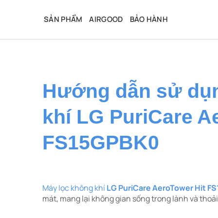
Bỏ
qua
SẢN PHẨM
AIRGOOD
BẢO HÀNH
nội
dung
Hướng dẫn sử dụn
khí LG PuriCare A
FS15GPBK0
​Máy lọc không khí
LG PuriCare AeroTower Hit F
mát, mang lại không gian sống trong lành và thoải