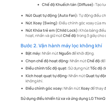
Chế độ Khuếch tán (Diffuse):
Tạo lu
Nút Quạt tự động (Auto Fan):
Tự động điều chỉ
Nút Xoay (Swing):
Điều chỉnh góc xoay của máy
Nút Khóa trẻ em (Child Lock):
Khóa bảng điều 
hoạt, nhấn và giữ nút
Chế độ
trong 3 giây cho 
Bước 2. Vận hành máy lọc không khí
Bật máy:
Nhấn nút
Nguồn
để khởi động.​
Chọn chế độ hoạt động:
Nhấn nút
Chế độ
để 
Điều chỉnh tốc độ quạt:
Sử dụng nút
Tốc độ
để
Kích hoạt quạt tự động:
Nhấn nút
Quạt tự độ
không khí.​
Điều chỉnh góc xoay:
Nhấn nút
Xoay
để thay đ
Sử dụng điều khiển từ xa và ứng dụng LG ThinQ