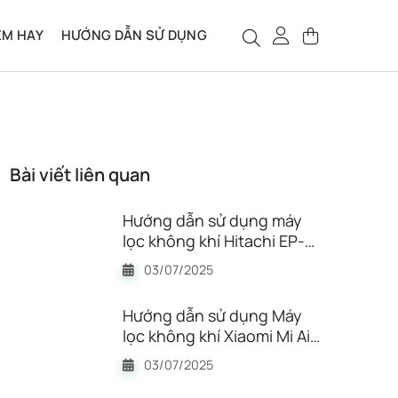
ỆM HAY
HƯỚNG DẪN SỬ DỤNG
Bài viết liên quan
Hướng dẫn sử dụng máy
lọc không khí Hitachi EP-
TZ50 (48m²) chi tiết
03/07/2025
Hướng dẫn sử dụng Máy
lọc không khí Xiaomi Mi Air
Purifier Elite BHR6359EU
03/07/2025