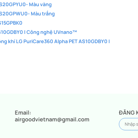
e AS20GPYU0- Màu vàng
e AS20GPWU0- Màu trắng
FS15GPBK0
 AS10GDBY0 | Công nghệ UVnano™
ông khí LG PuriCare360 Alpha PET AS10GDBY0 |
Email:
ĐĂNG 
airgoodvietnam@gmail.com