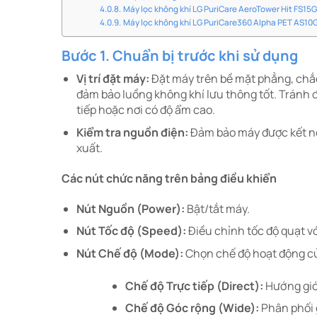
Máy lọc không khí LG PuriCare AeroTower Hit FS15
Máy lọc không khí LG PuriCare360 Alpha PET AS1
Bước 1. Chuẩn bị trước khi sử dụng
Vị trí đặt máy:
Đặt máy trên bề mặt phẳng, chắc
đảm bảo luồng không khí lưu thông tốt. Tránh đ
tiếp hoặc nơi có độ ẩm cao.
Kiểm tra nguồn điện:
Đảm bảo máy được kết nố
xuất.​
Các nút chức năng trên bảng điều khiển
Nút Nguồn (Power):
Bật/tắt máy.​
Nút Tốc độ (Speed):
Điều chỉnh tốc độ quạt vớ
Nút Chế độ (Mode):
Chọn chế độ hoạt động củ
Chế độ Trực tiếp (Direct):
Hướng gió 
Chế độ Góc rộng (Wide):
Phân phối 