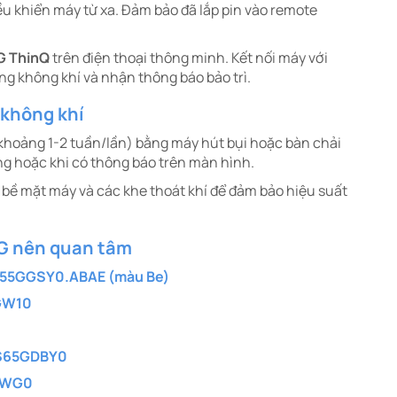
u khiển máy từ xa. Đảm bảo đã lắp pin vào remote
G ThinQ
trên điện thoại thông minh. Kết nối máy với
ng không khí và nhận thông báo bảo trì.​
 không khí
(khoảng 1-2 tuần/lần) bằng máy hút bụi hoặc bàn chải
g hoặc khi có thông báo trên màn hình.
ề mặt máy và các khe thoát khí để đảm bảo hiệu suất
LG nên quan tâm
AS55GGSY0.ABAE (màu Be)
GGW10
 AS65GDBY0
GHWG0