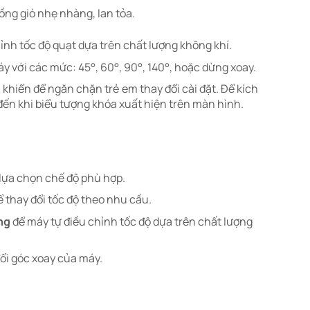
ồng gió nhẹ nhàng, lan tỏa.​
nh tốc độ quạt dựa trên chất lượng không khí.​
 với các mức: 45°, 60°, 90°, 140°, hoặc dừng xoay.​
khiển để ngăn chặn trẻ em thay đổi cài đặt. Để kích
đến khi biểu tượng khóa xuất hiện trên màn hình.
lựa chọn chế độ phù hợp.​
 thay đổi tốc độ theo nhu cầu.​
ng
để máy tự điều chỉnh tốc độ dựa trên chất lượng
ổi góc xoay của máy.​