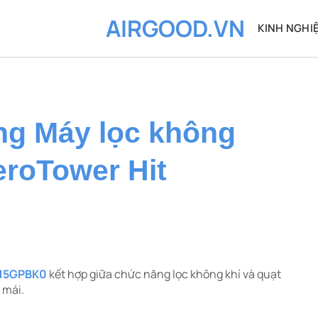
AIRGOOD.VN
KINH NGHI
g Máy lọc không
eroTower Hit
S15GPBK0
kết hợp giữa chức năng lọc không khí và quạt
 mái.