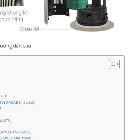
ướng dẫn sau:​
 tâm
GGSY0.ABAE (màu Be)
0
5GDBY0
0
20GPYU0- Màu vàng
20GPWU0- Màu trắng