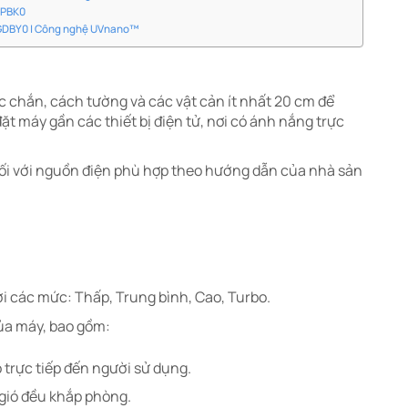
GPBK0
0GDBY0 | Công nghệ UVnano™
 chắn, cách tường và các vật cản ít nhất 20 cm để
ặt máy gần các thiết bị điện tử, nơi có ánh nắng trực
i với nguồn điện phù hợp theo hướng dẫn của nhà sản
i các mức: Thấp, Trung bình, Cao, Turbo.​
a máy, bao gồm:​
trực tiếp đến người sử dụng.​
gió đều khắp phòng.​