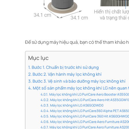
Để sử dụng máy hiệu quả, bạn có thể tham khảo h
Mục lục
Bước 1. Chuẩn bị trước khi sử dụng
Bước 2. Vận hành máy lọc không khí
Bước 3. Vệ sinh và bảo dưỡng máy lọc không khí
Một số sản phẩm máy lọc không khí LG nên quan
Máy lọc không khí LG PuriCare Aero Booster AS55
Máy lọc không khí LG PuriCare Aero Hit AS35GGW1
Máy lọc không khí LG AS65GDWD0
Máy lọc không khí LG PuriCare360 Alpha PET AS6
Máy lọc không khí LG PuriCare 360 Hit AS60GHWG
Máy lọc không khí LG PuriCare Aero Furniture AS
Máy lọc không khí LG PuriCare Aero Furniture AS