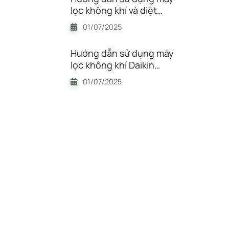
lọc không khí và diệt
khuẩn UV Power Dual Care
01/07/2025
CESCO VS-411P chi tiết
Hướng dẫn sử dụng máy
lọc không khí Daikin
MC30YVM7
01/07/2025