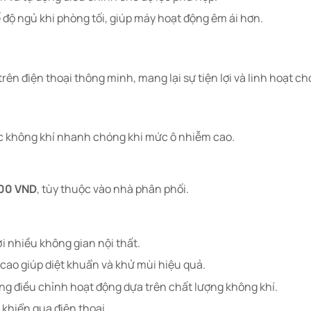
ộ ngủ khi phòng tối, giúp máy hoạt động êm ái hơn.​
ên điện thoại thông minh, mang lại sự tiện lợi và linh hoạt ch
ọc không khí nhanh chóng khi mức ô nhiễm cao.​
000 VND
, tùy thuộc vào nhà phân phối.​
i nhiều không gian nội thất.​
ao giúp diệt khuẩn và khử mùi hiệu quả.​
g điều chỉnh hoạt động dựa trên chất lượng không khí.​
khiển qua điện thoại.​