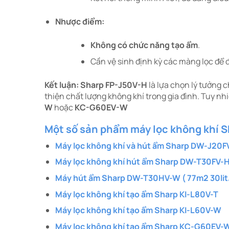
Nhược điểm:
Không có chức năng tạo ẩm
.​
Cần vệ sinh định kỳ các màng lọc để đ
Kết luận:
Sharp FP-J50V-H
là lựa chọn lý tưởng c
thiện chất lượng không khí trong gia đình. Tuy 
W
hoặc
KC-G60EV-W
Một số sản phẩm máy lọc không khí 
Máy lọc không khí và hút ẩm Sharp DW-J20FV
Máy lọc không khí hút ẩm Sharp DW-T30FV-
Máy hút ẩm Sharp DW-T30HV-W ( 77m2 30lit/
Máy lọc không khí tạo ẩm Sharp KI-L80V-T
Máy lọc không khí tạo ẩm Sharp KI-L60V-W
Máy lọc không khí tạo ẩm Sharp KC-G60EV-