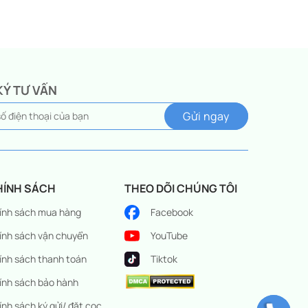
KÝ TƯ VẤN
HÍNH SÁCH
THEO DÕI CHÚNG TÔI
ính sách mua hàng
Facebook
ính sách vận chuyển
YouTube
ính sách thanh toán
Tiktok
ính sách bảo hành
ính sách ký gửi/ đặt cọc