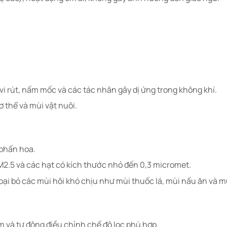
, vi rút, nấm mốc và các tác nhân gây dị ứng trong không khí.​
thể và mùi vật nuôi.​
 phấn hoa.​
2.5 và các hạt có kích thước nhỏ đến 0,3 micromet.​
oại bỏ các mùi hôi khó chịu như mùi thuốc lá, mùi nấu ăn và mùi
 và tự động điều chỉnh chế độ lọc phù hợp.​