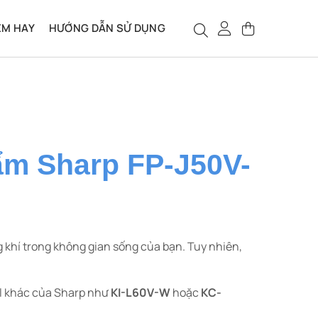
ỆM HAY
HƯỚNG DẪN SỬ DỤNG
 ẩm Sharp FP-J50V-
g khí trong không gian sống của bạn. Tuy nhiên,
el khác của Sharp như
KI-L60V-W
hoặc
KC-