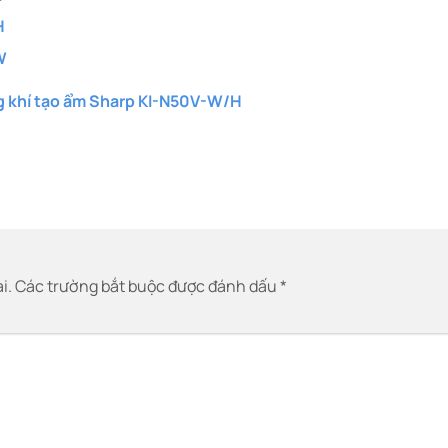
H
W
ng khí tạo ẩm Sharp KI-N50V-W/H
i.
Các trường bắt buộc được đánh dấu
*