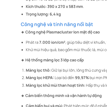
Kích thước:
390 x 270 x 583 mm
.​
Trọng lượng:
6,4 kg
Công nghệ và tính năng nổi bật
🔹 Công nghệ Plasmacluster Ion mật độ cao
Phát ra
7.000 ion/cm³
, giúp tiêu diệt vi khuẩn
Khử mùi hiệu quả, bao gồm mùi thuốc lá, mùi cơ 
🔹 Hệ thống màng lọc 3 lớp cao cấp
Màng lọc thô:
Giữ lại bụi lớn, lông thú cưng và
Màng lọc HEPA:
Loại bỏ đến
99,97%
bụi mịn PM
Màng lọc khử mùi than hoạt tính:
Hấp thụ và l
🔹 Cảm biến thông minh và vận hành tự động
Cảm biến bụi và mùi:
Phát hiện mức độ ô nhiễm