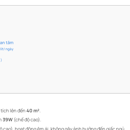
uan tâm
lít/ ngày
 )
tích lên đến
40 m²
.​
ến
39W
(chế độ cao).​
ộ cao), hoạt động êm ái, không gây ảnh hưởng đến giấc ngủ.​