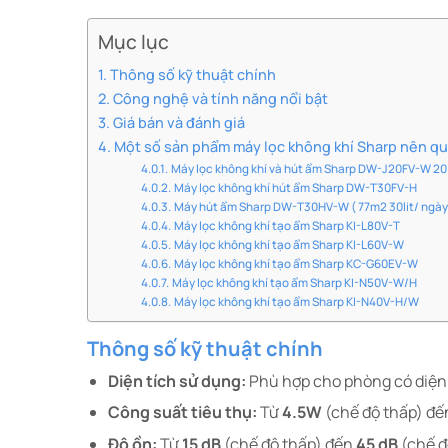
Mục lục
Thông số kỹ thuật chính
Công nghệ và tính năng nổi bật
Giá bán và đánh giá
Một số sản phẩm máy lọc không khí Sharp nên q
Máy lọc không khí và hút ẩm Sharp DW-J20FV-W 20 
Máy lọc không khí hút ẩm Sharp DW-T30FV-H
Máy hút ẩm Sharp DW-T30HV-W ( 77m2 30lit/ ngày
Máy lọc không khí tạo ẩm Sharp KI-L80V-T
Máy lọc không khí tạo ẩm Sharp KI-L60V-W
Máy lọc không khí tạo ẩm Sharp KC-G60EV-W
Máy lọc không khí tạo ẩm Sharp KI-N50V-W/H
Máy lọc không khí tạo ẩm Sharp KI-N40V-H/W
Thông số kỹ thuật chính
Diện tích sử dụng:
Phù hợp cho phòng có diện 
Công suất tiêu thụ:
Từ
4.5W
(chế độ thấp) đ
Độ ồn:
Từ
15 dB
(chế độ thấp) đến
45 dB
(chế đ