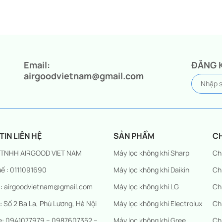
Email:
ĐĂNG 
airgoodvietnam@gmail.com
IN LIÊN HỆ
SẢN PHẨM
C
 TNHH AIRGOOD VIET NAM
Máy lọc không khí Sharp
Ch
ế : 0111091690
Máy lọc không khí Daikin
Ch
 : airgoodvietnam@gmail.com
Máy lọc không khí LG
Ch
 : Số 2 Ba La, Phú Lương, Hà Nội
Máy lọc không khí Electrolux
Ch
ne: 0941077979 – 0987607352 –
Máy lọc không khí Gree
Ch