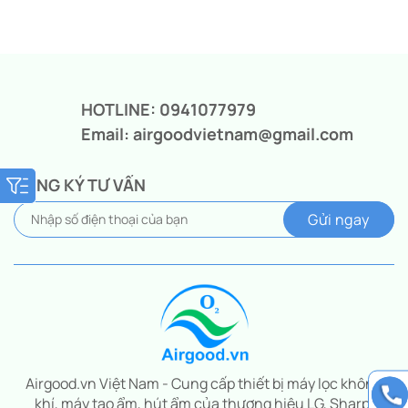
Giá
Giá
gốc
hiện
là:
tại
9.290.000₫.
là:
6.790.000₫.
HOTLINE: 0941077979
Email: airgoodvietnam@gmail.com
ĐĂNG KÝ TƯ VẤN
Airgood.vn Việt Nam - Cung cấp thiết bị máy lọc không
khí, máy tạo ẩm, hút ẩm của thương hiệu LG, Sharp,