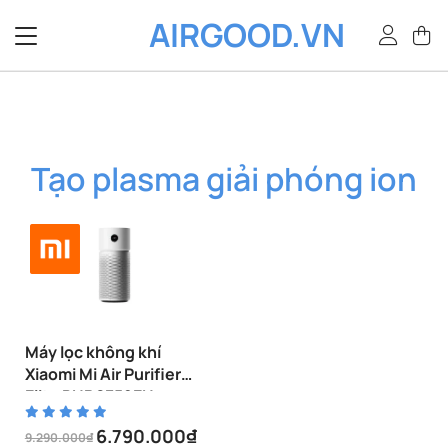
Bỏ
AIRGOOD.VN
qua
nội
dung
Tạo plasma giải phóng ion
Máy lọc không khí
Xiaomi Mi Air Purifier
Elite BHR6359EU
6.790.000
₫
9.290.000
₫