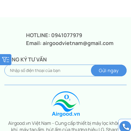
Giá
Giá
gốc
hiện
là:
tại
8.590.000₫.
là:
6.350.000₫.
HOTLINE: 0941077979
Email: airgoodvietnam@gmail.com
ĐĂNG KÝ TƯ VẤN
Airgood.vn Việt Nam - Cung cấp thiết bị máy lọc không
khí, máy tạo ẩm, hút ẩm của thương hiệu LG, Sharp,