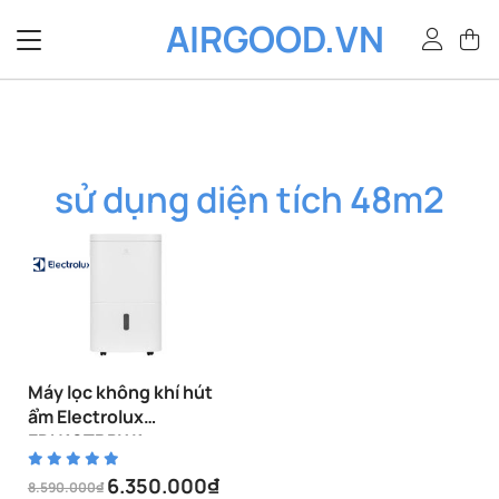
Bỏ
AIRGOOD.VN
qua
nội
dung
sử dụng diện tích 48m2
Máy lọc không khí hút
ẩm Electrolux
EDH10TRBW1
6.350.000
₫
8.590.000
₫