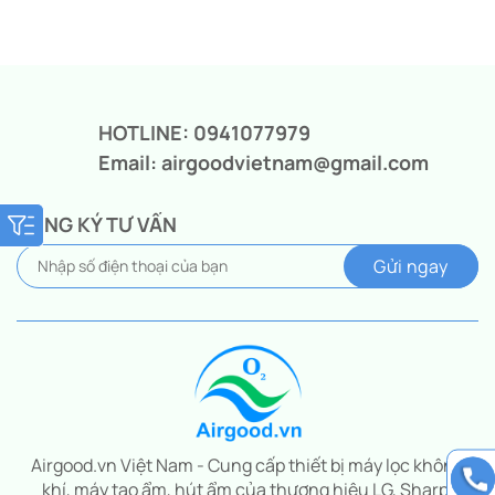
Giá
Giá
Giá
Giá
gốc
hiện
gốc
hiện
là:
tại
là:
tại
3.750.000₫.
là:
3.750.000₫.
là:
2.990.000₫.
2.990.000₫.
HOTLINE: 0941077979
Email: airgoodvietnam@gmail.com
ĐĂNG KÝ TƯ VẤN
Airgood.vn Việt Nam - Cung cấp thiết bị máy lọc không
khí, máy tạo ẩm, hút ẩm của thương hiệu LG, Sharp,