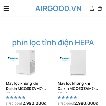
Bỏ
AIRGOOD.VN
qua
nội
dung
phin lọc tĩnh điện HEPA
Máy lọc không khí
Máy lọc không khí
Daikin MCQ30ZVM7-G
Daikin MCQ30ZVM7-A
23m2
23m2
2.990.000
₫
2.990.000
₫
3.750.000
₫
3.750.000
₫