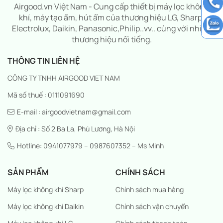
Airgood.vn Việt Nam - Cung cấp thiết bị máy lọc không
khí, máy tạo ẩm, hút ẩm của thương hiệu LG, Sharp,
Electrolux, Daikin, Panasonic,Philip..vv.. cùng với nhiều
thương hiệu nổi tiếng.
THÔNG TIN LIÊN HỆ
CÔNG TY TNHH AIRGOOD VIET NAM
Mã số thuế : 0111091690
E-mail : airgoodvietnam@gmail.com
Địa chỉ : Số 2 Ba La, Phú Lương, Hà Nội
Hotline: 0941077979 – 0987607352 – Ms Minh
SẢN PHẨM
CHÍNH SÁCH
Máy lọc không khí Sharp
Chính sách mua hàng
Máy lọc không khí Daikin
Chính sách vận chuyển