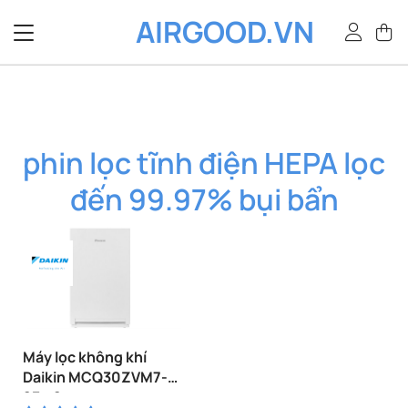
Bỏ
AIRGOOD.VN
qua
nội
dung
phin lọc tĩnh điện HEPA lọc
đến 99.97% bụi bẩn
Máy lọc không khí
Daikin MCQ30ZVM7-P
23m2