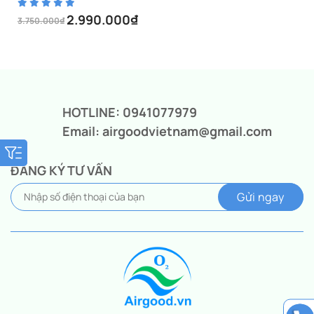
2.990.000
₫
3.750.000
₫
Giá
Giá
gốc
hiện
là:
tại
3.750.000₫.
là:
2.990.000₫.
HOTLINE: 0941077979
Email: airgoodvietnam@gmail.com
ĐĂNG KÝ TƯ VẤN