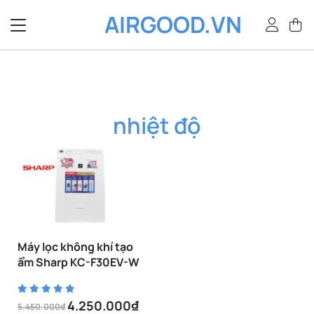
Bỏ
AIRGOOD.VN
qua
nội
dung
nhiệt độ
Máy lọc không khí tạo
ẩm Sharp KC-F30EV-W
4.250.000
₫
5.450.000
₫