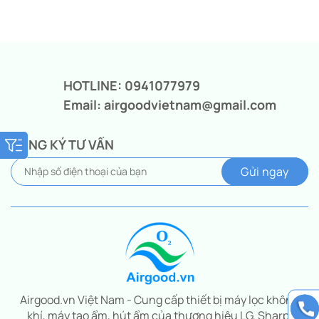
Giá
Giá
gốc
hiện
là:
tại
5.450.000₫.
là:
4.250.000₫.
HOTLINE: 0941077979
Email: airgoodvietnam@gmail.com
ĐĂNG KÝ TƯ VẤN
Airgood.vn Việt Nam - Cung cấp thiết bị máy lọc không
khí, máy tạo ẩm, hút ẩm của thương hiệu LG, Sharp,