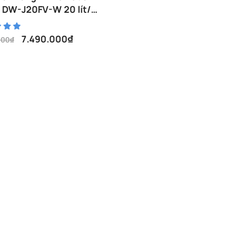
 DW-J20FV-W 20 lít/
7.490.000
₫
000
₫
000₫.
00₫.