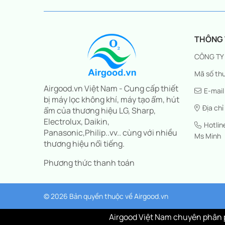
THÔNG T
CÔNG TY
Mã số thu
Airgood.vn Việt Nam - Cung cấp thiết
E-mail
bị máy lọc không khí, máy tạo ẩm, hút
Địa chỉ
ẩm của thương hiệu LG, Sharp,
Electrolux, Daikin,
Hotli
Panasonic,Philip..vv.. cùng với nhiều
Ms Minh
thương hiệu nổi tiếng.
Phương thức thanh toán
© 2026 Bản quyền thuộc về
Airgood.vn
Airgood Việt Nam chuyên phân p