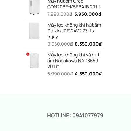
Máy hút ẩm Gree
là:
tại
GDN20BE-K5EBA1B 20 lít
5.990.000₫.
là:
Giá
Giá
7.990.000
₫
5.950.000
₫
3.650.000₫.
gốc
hiện
Máy lọc không khí hút ẩm
là:
tại
Daikin JPF12AV2 23 lít/
7.990.000₫.
là:
ngày
5.950.000₫.
Giá
Giá
9.950.000
₫
8.350.000
₫
gốc
hiện
Máy lọc không khí và hút
là:
tại
ẩm Nagakawa NAD8559
9.950.000₫.
là:
20 Lit
8.350.000₫.
Giá
Giá
5.990.000
₫
4.550.000
₫
gốc
hiện
là:
tại
5.990.000₫.
là:
4.550.000₫.
HOTLINE: 0941077979