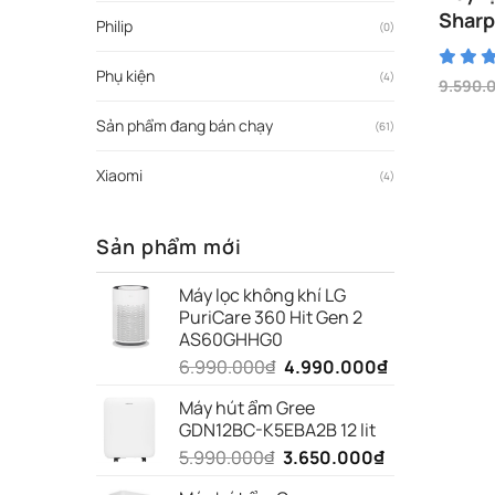
Sharp
Philip
(0)
ngày
Phụ kiện
(4)
9.590.
Giá
Giá
gốc
hiện
Sản phẩm đang bán chạy
(61)
là:
tại
9.590.
là:
7.490.0
Xiaomi
(4)
Sản phẩm mới
Máy lọc không khí LG
PuriCare 360 Hit Gen 2
AS60GHHG0
Giá
Giá
6.990.000
₫
4.990.000
₫
gốc
hiện
Máy hút ẩm Gree
là:
tại
GDN12BC-K5EBA2B 12 lit
6.990.000₫.
là:
Giá
Giá
5.990.000
₫
3.650.000
₫
4.990.000₫.
gốc
hiện