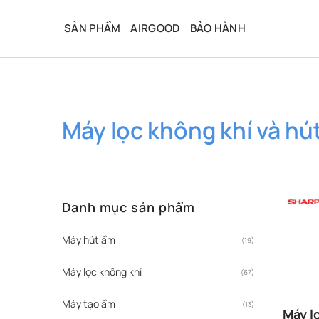
Bỏ
qua
SẢN PHẨM
AIRGOOD
BẢO HÀNH
nội
dung
Máy lọc không khí và h
Danh mục sản phẩm
Máy hút ẩm
(19)
Máy lọc không khí
(67)
Máy tạo ẩm
(13)
Máy l