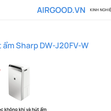
AIRGOOD.VN
KINH NGHI
út ẩm Sharp DW-J20FV-W
ọc không khí và hút ẩm