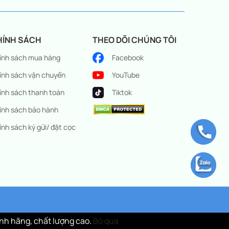
HÍNH SÁCH
THEO DÕI CHÚNG TÔI
ính sách mua hàng
Facebook
ính sách vận chuyển
YouTube
ính sách thanh toán
Tiktok
ính sách bảo hành
ính sách ký gửi/ đặt cọc
nh hãng, chất lượng cao.
Bỏ qua