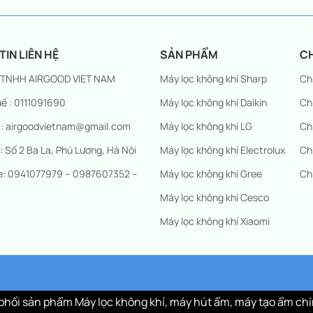
IN LIÊN HỆ
SẢN PHẨM
C
 TNHH AIRGOOD VIET NAM
Máy lọc không khí Sharp
Ch
ế : 0111091690
Máy lọc không khí Daikin
Ch
 : airgoodvietnam@gmail.com
Máy lọc không khí LG
Ch
 : Số 2 Ba La, Phú Lương, Hà Nội
Máy lọc không khí Electrolux
Ch
ne: 0941077979 – 0987607352 –
Máy lọc không khí Gree
Ch
Máy lọc không khí Cesco
Máy lọc không khí Xiaomi
hối sản phẩm Máy lọc không khí, máy hút ẩm, máy tạo ẩm chí