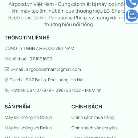
Airgood.vn Việt Nam - Cung cấp thiết bị máy lọc không
khí, máy tạo ẩm, hút ẩm của thương hiệu LG, Sharp,
Electrolux, Daikin, Panasonic,Philip..vv.. cùng với nhiều
thương hiệu nổi tiếng.
THÔNG TIN LIÊN HỆ
CÔNG TY TNHH AIRGOOD VIET NAM
Mã số thuế : 0111091690
E-mail : airgoodvietnam@gmail.com
Địa chỉ : Số 2 Ba La, Phú Lương, Hà Nội
Hotline: 0941077979 – 0987607352 – Ms Minh
SẢN PHẨM
CHÍNH SÁCH
Máy lọc không khí Sharp
Chính sách mua hàng
Máy lọc không khí Daikin
Chính sách vận chuyển