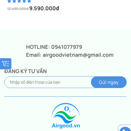
9.590.000
₫
12.499.000
₫
Giá
Giá
gốc
hiện
là:
tại
12.499.000₫.
là:
9.590.000₫.
HOTLINE: 0941077979
Email: airgoodvietnam@gmail.com
ĐĂNG KÝ TƯ VẤN