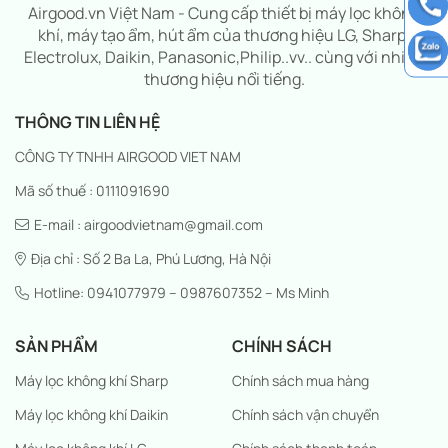
Airgood.vn Việt Nam - Cung cấp thiết bị máy lọc không
khí, máy tạo ẩm, hút ẩm của thương hiệu LG, Sharp,
Electrolux, Daikin, Panasonic,Philip..vv.. cùng với nhiều
thương hiệu nổi tiếng.
THÔNG TIN LIÊN HỆ
CÔNG TY TNHH AIRGOOD VIET NAM
Mã số thuế : 0111091690
E-mail : airgoodvietnam@gmail.com
Địa chỉ : Số 2 Ba La, Phú Lương, Hà Nội
Hotline: 0941077979 – 0987607352 – Ms Minh
SẢN PHẨM
CHÍNH SÁCH
Máy lọc không khí Sharp
Chính sách mua hàng
Máy lọc không khí Daikin
Chính sách vận chuyển