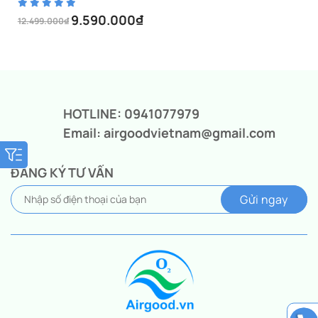
9.590.000
₫
12.499.000
₫
Giá
Giá
gốc
hiện
là:
tại
12.499.000₫.
là:
9.590.000₫.
HOTLINE: 0941077979
Email: airgoodvietnam@gmail.com
ĐĂNG KÝ TƯ VẤN