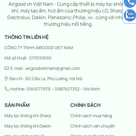
Airgood.vn Việt Nam - Cung cấp thiết bị máy lọc không
khí, máy tạo ẩm, hút ẩm của thương hiệu LG, Sharp,
Electrolux, Daikin, Panasonic,Philip..vv.. cùng với nhiều
thương hiệu nổi tiếng.
THÔNG TIN LIÊN HỆ
CÔNG TY TNHH AIRGOOD VIET NAM
Mã số thuế : 0111091690
E-mail : airgoodvietnam@gmail.com
Địa chỉ : Số 2 Ba La, Phú Lương, Hà Nội
Hotline: 0941077979 – 0987607352 – Ms Minh
SẢN PHẨM
CHÍNH SÁCH
Máy lọc không khí Sharp
Chính sách mua hàng
Máy lọc không khí Daikin
Chính sách vận chuyển