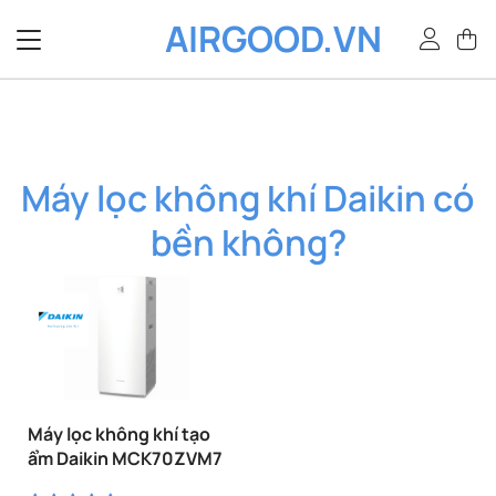
Bỏ
AIRGOOD.VN
qua
nội
dung
Máy lọc không khí Daikin có
bền không?
Máy lọc không khí tạo
ẩm Daikin MCK70ZVM7