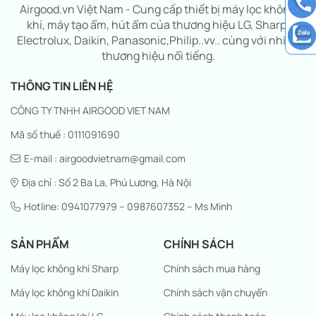
Airgood.vn Việt Nam - Cung cấp thiết bị máy lọc không
khí, máy tạo ẩm, hút ẩm của thương hiệu LG, Sharp,
Electrolux, Daikin, Panasonic,Philip..vv.. cùng với nhiều
thương hiệu nổi tiếng.
THÔNG TIN LIÊN HỆ
CÔNG TY TNHH AIRGOOD VIET NAM
Mã số thuế : 0111091690
E-mail : airgoodvietnam@gmail.com
Địa chỉ : Số 2 Ba La, Phú Lương, Hà Nội
Hotline: 0941077979 – 0987607352 – Ms Minh
SẢN PHẨM
CHÍNH SÁCH
Máy lọc không khí Sharp
Chính sách mua hàng
Máy lọc không khí Daikin
Chính sách vận chuyển