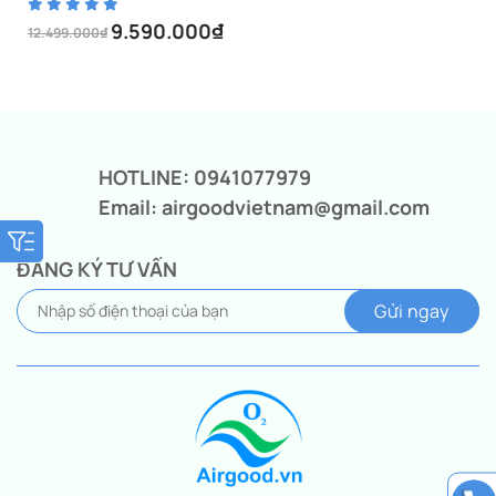
9.590.000
₫
12.499.000
₫
Giá
Giá
gốc
hiện
là:
tại
12.499.000₫.
là:
9.590.000₫.
HOTLINE: 0941077979
Email: airgoodvietnam@gmail.com
ĐĂNG KÝ TƯ VẤN