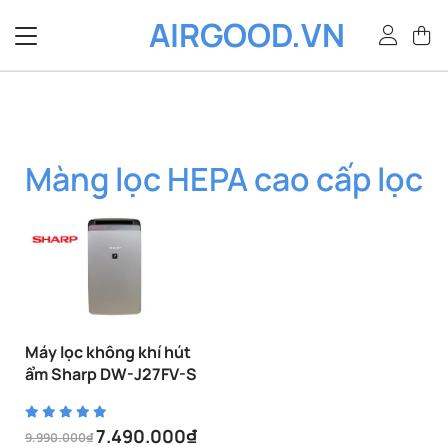
Bỏ
AIRGOOD.VN
qua
nội
dung
Màng lọc HEPA cao cấp lọc
Máy lọc không khí hút
ẩm Sharp DW-J27FV-S
7.490.000
₫
9.990.000
₫