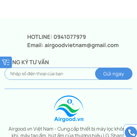
Giá
Giá
gốc
hiện
là:
tại
9.990.000₫.
là:
7.490.000₫.
HOTLINE: 0941077979
Email: airgoodvietnam@gmail.com
ĐĂNG KÝ TƯ VẤN
Airgood.vn Việt Nam - Cung cấp thiết bị máy lọc không
khí, máy tạo ẩm, hút ẩm của thương hiệu LG, Sharp,