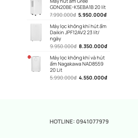
Máy hút ẩm Gree
là:
tại
GDN20BE-K5EBA1B 20 lít
5.990.000₫.
là:
Giá
Giá
7.990.000
₫
5.950.000
₫
3.650.000₫.
gốc
hiện
Máy lọc không khí hút ẩm
là:
tại
Daikin JPF12AV2 23 lít/
7.990.000₫.
là:
ngày
5.950.000₫.
Giá
Giá
9.950.000
₫
8.350.000
₫
gốc
hiện
Máy lọc không khí và hút
là:
tại
ẩm Nagakawa NAD8559
9.950.000₫.
là:
20 Lit
8.350.000₫.
Giá
Giá
5.990.000
₫
4.550.000
₫
gốc
hiện
là:
tại
5.990.000₫.
là:
4.550.000₫.
HOTLINE: 0941077979