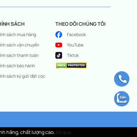
HÍNH SÁCH
THEO DÕI CHÚNG TÔI
ính sách mua hàng
Facebook
ính sách vận chuyển
YouTube
ính sách thanh toán
Tiktok
ính sách bảo hành
ính sách ký gửi/ đặt cọc
nh hãng, chất lượng cao.
Bỏ qua