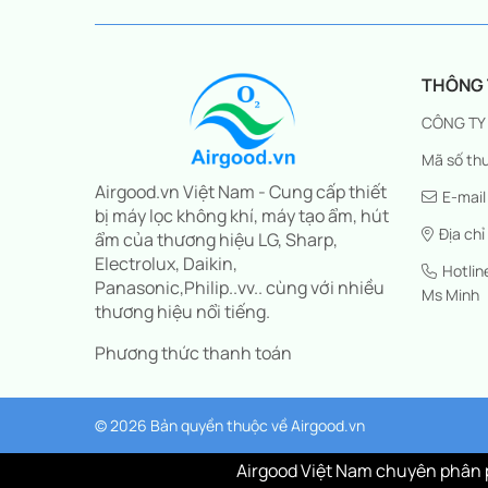
THÔNG T
CÔNG TY
Mã số thu
Airgood.vn Việt Nam - Cung cấp thiết
E-mail
bị máy lọc không khí, máy tạo ẩm, hút
Địa chỉ
ẩm của thương hiệu LG, Sharp,
Electrolux, Daikin,
Hotli
Panasonic,Philip..vv.. cùng với nhiều
Ms Minh
thương hiệu nổi tiếng.
Phương thức thanh toán
© 2026 Bản quyền thuộc về
Airgood.vn
Airgood Việt Nam chuyên phân p