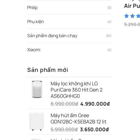
Air P
Philip
(0)
Phụ kiện
(4)
9.290.
Giá
Giá
gốc
hiện
Sản phẩm đang bán chạy
(61)
là:
tại
9.290.
là:
6.790.0
Xiaomi
(4)
Sản phẩm mới
Máy lọc không khí LG
PuriCare 360 Hit Gen 2
AS60GHHG0
Giá
Giá
6.990.000
₫
4.990.000
₫
gốc
hiện
Máy hút ẩm Gree
là:
tại
GDN12BC-K5EBA2B 12 lit
6.990.000₫.
là:
Giá
Giá
5.990.000
₫
3.650.000
₫
4.990.000₫.
gốc
hiện