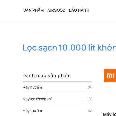
Bỏ
qua
SẢN PHẨM
AIRGOOD
BẢO HÀNH
nội
dung
Lọc sạch 10.000 lít khô
Danh mục sản phẩm
Máy hút ẩm
(19)
Máy lọc không khí
(67)
Máy tạo ẩm
(13)
Máy l