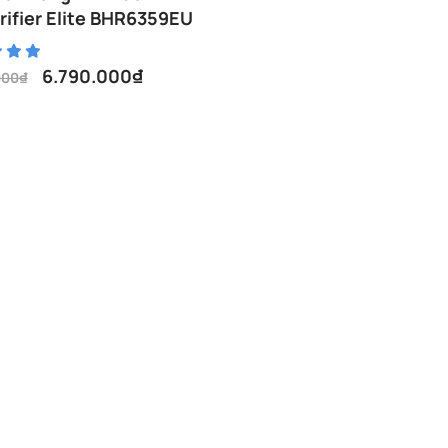
urifier Elite BHR6359EU
6.790.000
₫
000
₫
000₫.
00₫.