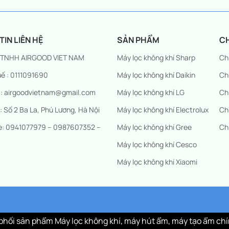
IN LIÊN HỆ
SẢN PHẨM
C
 TNHH AIRGOOD VIET NAM
Máy lọc không khí Sharp
Ch
ế : 0111091690
Máy lọc không khí Daikin
Ch
 : airgoodvietnam@gmail.com
Máy lọc không khí LG
Ch
 : Số 2 Ba La, Phú Lương, Hà Nội
Máy lọc không khí Electrolux
Ch
ne: 0941077979 – 0987607352 –
Máy lọc không khí Gree
Ch
Máy lọc không khí Cesco
Máy lọc không khí Xiaomi
hối sản phẩm Máy lọc không khí, máy hút ẩm, máy tạo ẩm chí