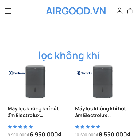
Bỏ
AIRGOOD.VN
qua
nội
dung
lọc không khí
Máy lọc không khí hút
Máy lọc không khí hút
ẩm Electrolux
ẩm Electrolux
EDH12TRBD2
EDH14TRBD2
6.950.000
₫
8.550.000
₫
9.900.000
₫
10.690.000
₫