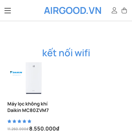
Bỏ
AIRGOOD.VN
qua
nội
dung
kết nối wifi
Máy lọc không khí
Daikin MC80ZVM7
8.550.000
₫
11.260.000
₫