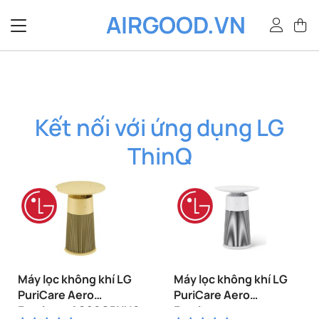
Bỏ
AIRGOOD.VN
qua
nội
dung
Kết nối với ứng dụng LG
ThinQ
Máy lọc không khí LG
Máy lọc không khí LG
PuriCare Aero
PuriCare Aero
Furniture AS20GPYU0-
Furniture