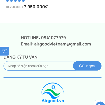
7.950.000
₫
10.250.000
₫
Giá
Giá
gốc
hiện
là:
tại
10.250.000₫.
là:
7.950.000₫.
HOTLINE: 0941077979
Email: airgoodvietnam@gmail.com
ĐĂNG KÝ TƯ VẤN