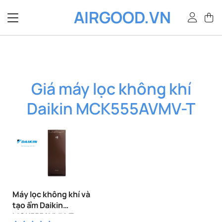
Bỏ
AIRGOOD.VN
qua
nội
dung
Giá máy lọc không khí
Daikin MCK555AVMV-T
Máy lọc không khí và
tạo ẩm Daikin
MCK555AVMV-T