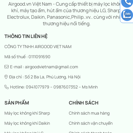
Airgood.vn Việt Nam - Cung cấp thiết bị máy lọc không
khí, máy tạo ẩm, hút ẩm của thương hiệu LG, Sharp,
Electrolux, Daikin, Panasonic,Philip..vv.. cùng với nhiều
thương hiệu nổi tiếng.
THÔNG TIN LIÊN HỆ
CÔNG TY TNHH AIRGOOD VIET NAM
Mã số thuế : 0111091690
E-mail : airgoodvietnam@gmail.com
Địa chỉ : Số 2 Ba La, Phú Lương, Hà Nội
Hotline: 0941077979 – 0987607352 – Ms Minh
SẢN PHẨM
CHÍNH SÁCH
Máy lọc không khí Sharp
Chính sách mua hàng
Máy lọc không khí Daikin
Chính sách vận chuyển