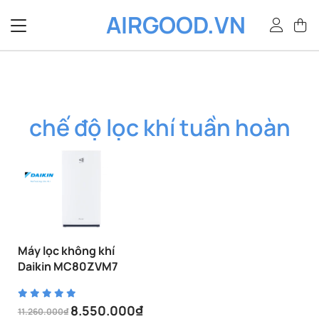
Bỏ
AIRGOOD.VN
qua
nội
dung
chế độ lọc khí tuần hoàn
Máy lọc không khí
Daikin MC80ZVM7
8.550.000
₫
11.260.000
₫