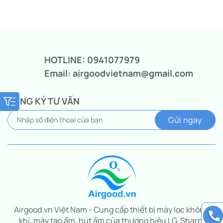
Giá
Giá
gốc
hiện
là:
tại
11.260.000₫.
là:
8.550.000₫.
HOTLINE: 0941077979
Email: airgoodvietnam@gmail.com
ĐĂNG KÝ TƯ VẤN
Airgood.vn Việt Nam - Cung cấp thiết bị máy lọc không
khí, máy tạo ẩm, hút ẩm của thương hiệu LG, Sharp,