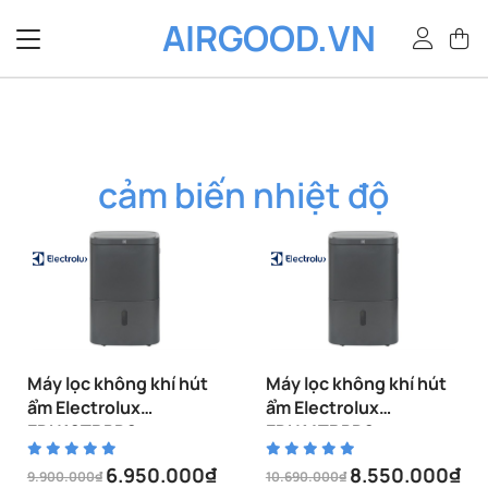
Bỏ
AIRGOOD.VN
qua
nội
dung
cảm biến nhiệt độ
Máy lọc không khí hút
Máy lọc không khí hút
ẩm Electrolux
ẩm Electrolux
EDH12TRBD2
EDH14TRBD2
6.950.000
₫
8.550.000
₫
9.900.000
₫
10.690.000
₫