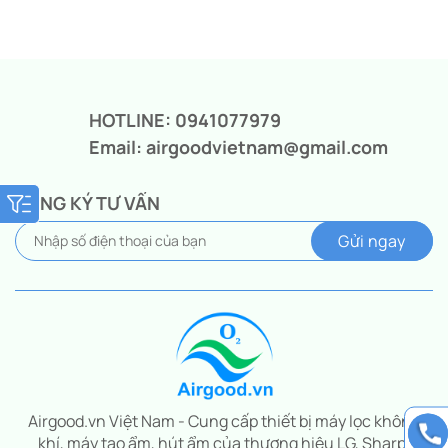
Giá
Giá
gốc
hiện
là:
tại
6.900.000₫.
là:
5.250.000₫.
HOTLINE: 0941077979
Email: airgoodvietnam@gmail.com
ĐĂNG KÝ TƯ VẤN
Airgood.vn Việt Nam - Cung cấp thiết bị máy lọc không
khí, máy tạo ẩm, hút ẩm của thương hiệu LG, Sharp,