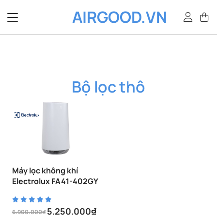
Bỏ
AIRGOOD.VN
qua
nội
dung
Bộ lọc thô
Máy lọc không khí
Electrolux FA41-402GY
5.250.000
₫
6.900.000
₫