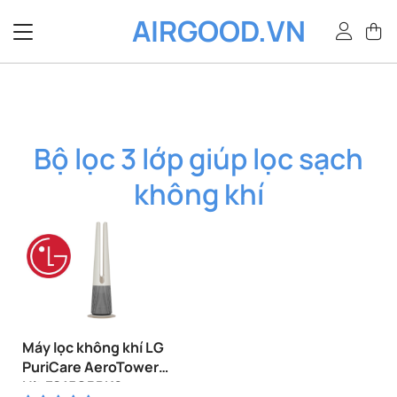
Bỏ
AIRGOOD.VN
qua
nội
dung
Bộ lọc 3 lớp giúp lọc sạch
không khí
Máy lọc không khí LG
PuriCare AeroTower
Hit FS15GPBK0