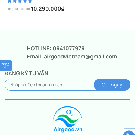
10.290.000
₫
16.000.000
₫
Giá
Giá
gốc
hiện
là:
tại
16.000.000₫.
là:
10.290.000₫.
HOTLINE: 0941077979
Email: airgoodvietnam@gmail.com
ĐĂNG KÝ TƯ VẤN