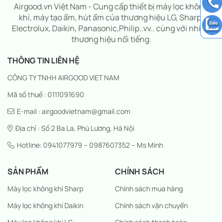
Airgood.vn Việt Nam - Cung cấp thiết bị máy lọc không
khí, máy tạo ẩm, hút ẩm của thương hiệu LG, Sharp,
Electrolux, Daikin, Panasonic,Philip..vv.. cùng với nhiều
thương hiệu nổi tiếng.
THÔNG TIN LIÊN HỆ
CÔNG TY TNHH AIRGOOD VIET NAM
Mã số thuế : 0111091690
E-mail : airgoodvietnam@gmail.com
Địa chỉ : Số 2 Ba La, Phú Lương, Hà Nội
Hotline: 0941077979 – 0987607352 – Ms Minh
SẢN PHẨM
CHÍNH SÁCH
Máy lọc không khí Sharp
Chính sách mua hàng
Máy lọc không khí Daikin
Chính sách vận chuyển