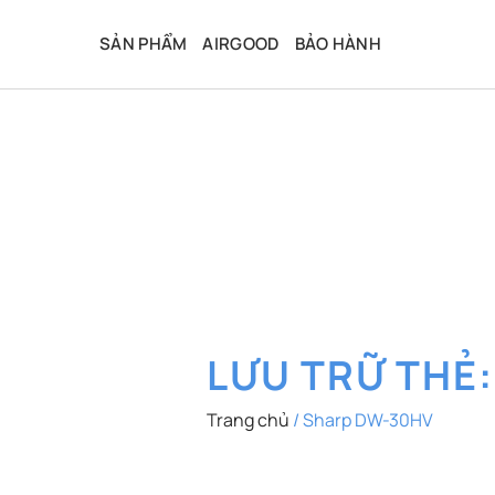
Bỏ
qua
SẢN PHẨM
AIRGOOD
BẢO HÀNH
nội
dung
LƯU TRỮ THẺ
Trang chủ
/
Sharp DW-30HV