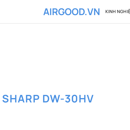
AIRGOOD.VN
KINH NGHI
:
SHARP DW-30HV