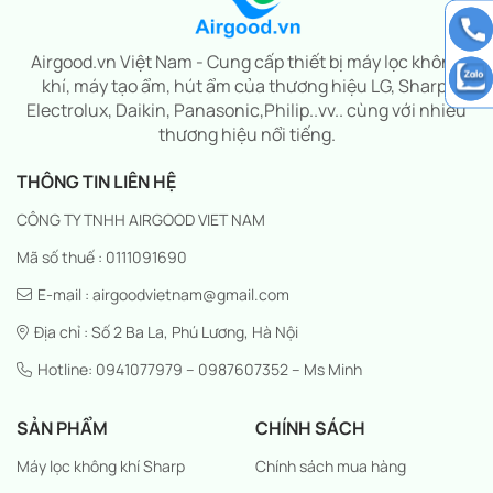
Airgood.vn Việt Nam - Cung cấp thiết bị máy lọc không
khí, máy tạo ẩm, hút ẩm của thương hiệu LG, Sharp,
Electrolux, Daikin, Panasonic,Philip..vv.. cùng với nhiều
thương hiệu nổi tiếng.
THÔNG TIN LIÊN HỆ
CÔNG TY TNHH AIRGOOD VIET NAM
Mã số thuế : 0111091690
E-mail : airgoodvietnam@gmail.com
Địa chỉ : Số 2 Ba La, Phú Lương, Hà Nội
Hotline: 0941077979 – 0987607352 – Ms Minh
SẢN PHẨM
CHÍNH SÁCH
Máy lọc không khí Sharp
Chính sách mua hàng