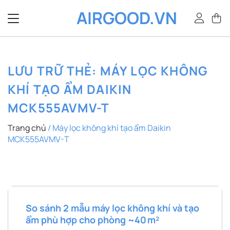
Bỏ
AIRGOOD.VN
qua
nội
dung
LƯU TRỮ THẺ:
MÁY LỌC KHÔNG
KHÍ TẠO ẨM DAIKIN
MCK555AVMV-T
Trang chủ
/
Máy lọc không khí tạo ẩm Daikin
MCK555AVMV-T
So sánh 2 mẫu máy lọc không khí và tạo
ẩm phù hợp cho phòng ~40 m²