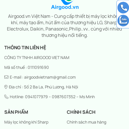
Airgood.vn Việt Nam - Cung cấp thiết bị máy lọc không
khí, máy tạo ẩm, hút ẩm của thương hiệu LG, Sharp,
Electrolux, Daikin, Panasonic,Philip..vv.. cùng với nhiều
thương hiệu nổi tiếng.
THÔNG TIN LIÊN HỆ
CÔNG TY TNHH AIRGOOD VIET NAM
Mã số thuế : 0111091690
E-mail : airgoodvietnam@gmail.com
Địa chỉ : Số 2 Ba La, Phú Lương, Hà Nội
Hotline: 0941077979 – 0987607352 – Ms Minh
SẢN PHẨM
CHÍNH SÁCH
Máy lọc không khí Sharp
Chính sách mua hàng