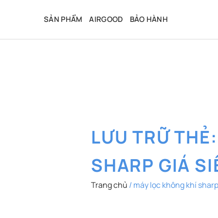
Bỏ
qua
SẢN PHẨM
AIRGOOD
BẢO HÀNH
nội
dung
LƯU TRỮ THẺ
SHARP GIÁ SI
Trang chủ
/
máy lọc không khí sharp 