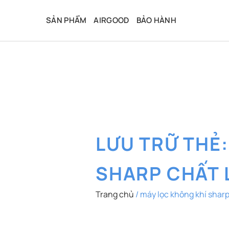
Bỏ
qua
SẢN PHẨM
AIRGOOD
BẢO HÀNH
nội
dung
LƯU TRỮ THẺ
SHARP CHẤT
Trang chủ
/
máy lọc không khí sharp