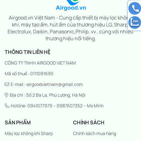
Airgood.vn Việt Nam - Cung cấp thiết bị máy lọc không
khí, máy tạo ẩm, hút ẩm của thương hiệu LG, Sharp,
Electrolux, Daikin, Panasonic,Philip..vv.. cùng với nhiều
thương hiệu nổi tiếng.
THÔNG TIN LIÊN HỆ
CÔNG TY TNHH AIRGOOD VIET NAM
Mã số thuế : 0111091690
E-mail : airgoodvietnam@gmail.com
Địa chỉ : Số 2 Ba La, Phú Lương, Hà Nội
Hotline: 0941077979 – 0987607352 – Ms Minh
SẢN PHẨM
CHÍNH SÁCH
Máy lọc không khí Sharp
Chính sách mua hàng