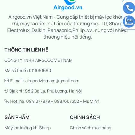
Airgood.vn Việt Nam - Cung cấp thiết bị máy lọc không
khí, máy tạo ẩm, hút ẩm của thương hiệu LG, Sharp,
Electrolux, Daikin, Panasonic,Philip..vv.. cùng với nhiều
thương hiệu nổi tiếng.
THÔNG TIN LIÊN HỆ
CÔNG TY TNHH AIRGOOD VIET NAM
Mã số thuế : 0111091690
E-mail : airgoodvietnam@gmail.com
Địa chỉ : Số 2 Ba La, Phú Lương, Hà Nội
Hotline: 0941077979 – 0987607352 – Ms Minh
SẢN PHẨM
CHÍNH SÁCH
Máy lọc không khí Sharp
Chính sách mua hàng