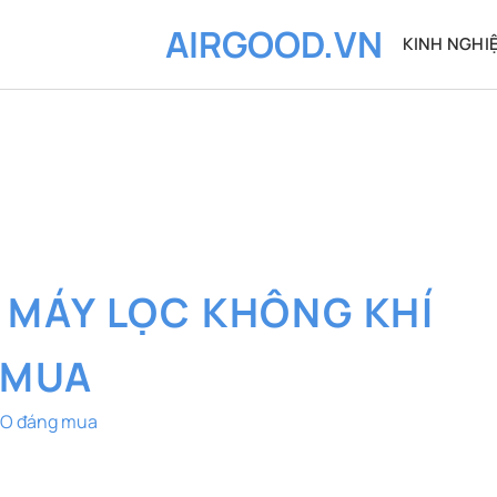
AIRGOOD.VN
KINH NGHI
:
MÁY LỌC KHÔNG KHÍ
 MUA
CO đáng mua