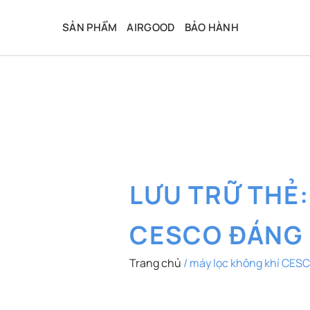
Bỏ
qua
SẢN PHẨM
AIRGOOD
BẢO HÀNH
nội
dung
LƯU TRỮ THẺ
CESCO ĐÁNG
Trang chủ
/
máy lọc không khí CES