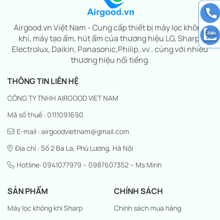
Airgood.vn Việt Nam - Cung cấp thiết bị máy lọc không
khí, máy tạo ẩm, hút ẩm của thương hiệu LG, Sharp,
Electrolux, Daikin, Panasonic,Philip..vv.. cùng với nhiều
thương hiệu nổi tiếng.
THÔNG TIN LIÊN HỆ
CÔNG TY TNHH AIRGOOD VIET NAM
Mã số thuế : 0111091690
E-mail : airgoodvietnam@gmail.com
Địa chỉ : Số 2 Ba La, Phú Lương, Hà Nội
Hotline: 0941077979 – 0987607352 – Ms Minh
SẢN PHẨM
CHÍNH SÁCH
Máy lọc không khí Sharp
Chính sách mua hàng