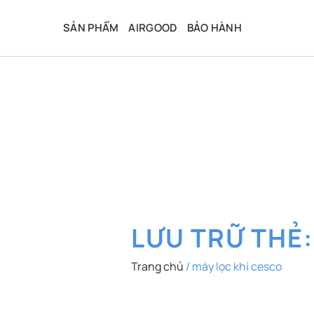
Bỏ
qua
SẢN PHẨM
AIRGOOD
BẢO HÀNH
nội
dung
LƯU TRỮ THẺ
Trang chủ
/
máy lọc khí cesco