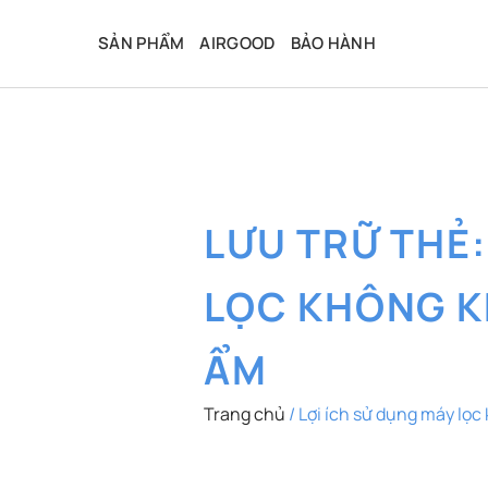
Bỏ
qua
SẢN PHẨM
AIRGOOD
BẢO HÀNH
nội
dung
LƯU TRỮ THẺ
LỌC KHÔNG K
ẨM
Trang chủ
/
Lợi ích sử dụng máy lọc