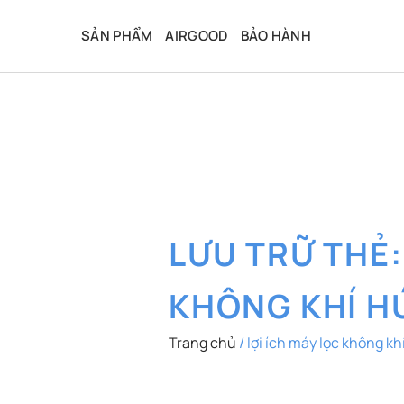
Bỏ
qua
SẢN PHẨM
AIRGOOD
BẢO HÀNH
nội
dung
LƯU TRỮ THẺ
KHÔNG KHÍ H
Trang chủ
/
lợi ích máy lọc không kh