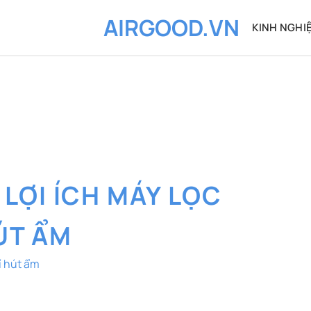
AIRGOOD.VN
KINH NGHI
:
LỢI ÍCH MÁY LỌC
ÚT ẨM
í hút ẩm