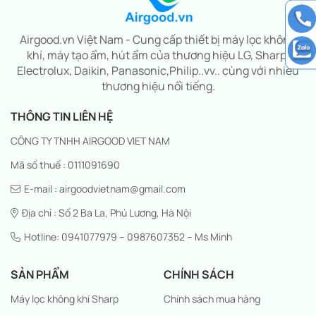
Airgood.vn Việt Nam - Cung cấp thiết bị máy lọc không
khí, máy tạo ẩm, hút ẩm của thương hiệu LG, Sharp,
Electrolux, Daikin, Panasonic,Philip..vv.. cùng với nhiều
thương hiệu nổi tiếng.
THÔNG TIN LIÊN HỆ
CÔNG TY TNHH AIRGOOD VIET NAM
Mã số thuế : 0111091690
E-mail : airgoodvietnam@gmail.com
Địa chỉ : Số 2 Ba La, Phú Lương, Hà Nội
Hotline: 0941077979 – 0987607352 – Ms Minh
SẢN PHẨM
CHÍNH SÁCH
Máy lọc không khí Sharp
Chính sách mua hàng