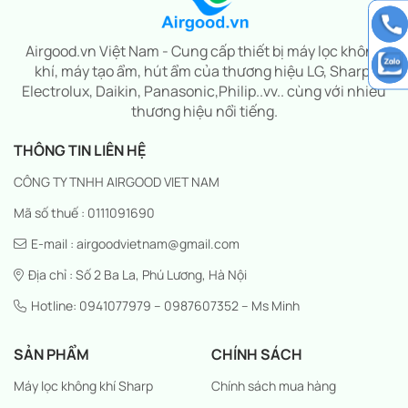
Airgood.vn Việt Nam - Cung cấp thiết bị máy lọc không
khí, máy tạo ẩm, hút ẩm của thương hiệu LG, Sharp,
Electrolux, Daikin, Panasonic,Philip..vv.. cùng với nhiều
thương hiệu nổi tiếng.
THÔNG TIN LIÊN HỆ
CÔNG TY TNHH AIRGOOD VIET NAM
Mã số thuế : 0111091690
E-mail : airgoodvietnam@gmail.com
Địa chỉ : Số 2 Ba La, Phú Lương, Hà Nội
Hotline: 0941077979 – 0987607352 – Ms Minh
SẢN PHẨM
CHÍNH SÁCH
Máy lọc không khí Sharp
Chính sách mua hàng