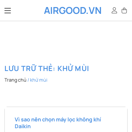
Bỏ
AIRGOOD.VN
qua
nội
dung
LƯU TRỮ THẺ:
KHỬ MÙI
Trang chủ
/
khử mùi
Vì sao nên chọn máy lọc không khí
Daikin