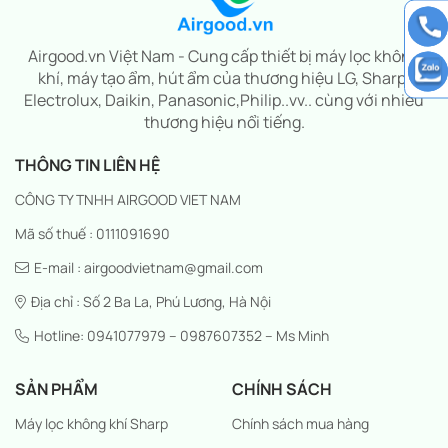
Airgood.vn Việt Nam - Cung cấp thiết bị máy lọc không
khí, máy tạo ẩm, hút ẩm của thương hiệu LG, Sharp,
Electrolux, Daikin, Panasonic,Philip..vv.. cùng với nhiều
thương hiệu nổi tiếng.
THÔNG TIN LIÊN HỆ
CÔNG TY TNHH AIRGOOD VIET NAM
Mã số thuế : 0111091690
E-mail : airgoodvietnam@gmail.com
Địa chỉ : Số 2 Ba La, Phú Lương, Hà Nội
Hotline: 0941077979 – 0987607352 – Ms Minh
SẢN PHẨM
CHÍNH SÁCH
Máy lọc không khí Sharp
Chính sách mua hàng