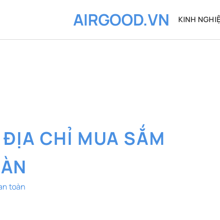
AIRGOOD.VN
KINH NGHI
:
ĐỊA CHỈ MUA SẮM
OÀN
an toàn