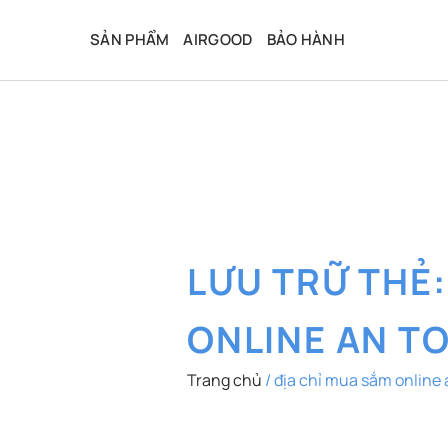
Bỏ
qua
SẢN PHẨM
AIRGOOD
BẢO HÀNH
nội
dung
LƯU TRỮ THẺ
ONLINE AN T
Trang chủ
/
địa chỉ mua sắm online 